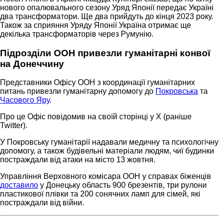
нового опалювального сезону Уряд Японії передає Україні
два трансформатори. Ще два прийдуть до кінця 2023 року.
Також за сприяння Уряду Японії Україна отримає ще
декілька трансформаторів через Румунію.
Підрозділи ООН привезли гуманітарні конвої
на Донеччину
Представники Офісу ООН з координації гуманітарних
питань привезли гуманітарну допомогу до
Покровська
та
Часового Яру
.
Про це Офіс повідомив на своїй сторінці у Х (раніше
Twitter).
У Покровську гуманітарії надавали медичну та психологічну
допомогу, а також будівельні матеріали людям, чиї будинки
постраждали від атаки на місто 13 жовтня.
Управління Верховного комісара ООН у справах біженців
доставило
у Донецьку область 900 брезентів, три рулони
пластикової плівки та 200 сонячних ламп для сімей, які
постраждали від війни.