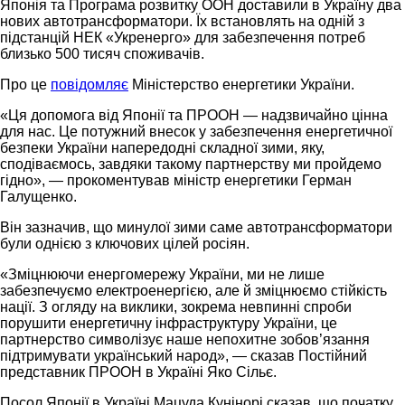
Японія та Програма розвитку ООН доставили в Україну два
нових автотрансформатори. Їх встановлять на одній з
підстанцій НЕК «Укренерго» для забезпечення потреб
близько 500 тисяч споживачів.
Про це
повідомляє
Міністерство енергетики України.
«Ця допомога від Японії та ПРООН — надзвичайно цінна
для нас. Це потужний внесок у забезпечення енергетичної
безпеки України напередодні складної зими, яку,
сподіваємось, завдяки такому партнерству ми пройдемо
гідно», — прокоментував міністр енергетики Герман
Галущенко.
Він зазначив, що минулої зими саме автотрансформатори
були однією з ключових цілей росіян.
«Зміцнюючи енергомережу України, ми не лише
забезпечуємо електроенергією, але й зміцнюємо стійкість
нації. З огляду на виклики, зокрема невпинні спроби
порушити енергетичну інфраструктуру України, це
партнерство символізує наше непохитне зобов’язання
підтримувати український народ», — сказав Постійний
представник ПРООН в Україні Яко Сільє.
Посол Японії в Україні Мацуда Кунінорі сказав, що початку