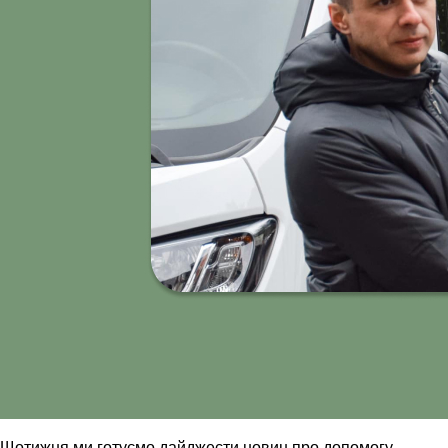
Щотижня ми готуємо дайджести новин про допомогу