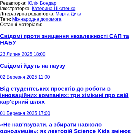
Редакторка:
Юлія Бондар
Ілюстраторка:
Катерина Нікитенко
Літературна редакторка:
Марта Дика
Теги:
Міжнародна допомога
Останні матеріали:
Свідомі проти знищення незалежності САП та
НАБУ
23 Липня 2025 18:00
Свідомі йдуть на паузу
02 Березня 2025 11:00
Від студентських проєктів до роботи в
інноваційних компаніях: три хімікині про свій
кар'єрний шлях
01 Березня 2025 17:00
«Не нав'язувати, а збирати навколо
однодумців»: як лекторій Science Kids змінює