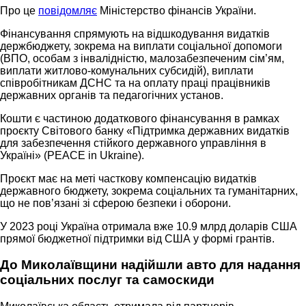
Про це
повідомляє
Міністерство фінансів України.
Фінансування спрямують на відшкодування видатків
держбюджету, зокрема на виплати соціальної допомоги
(ВПО, особам з інвалідністю, малозабезпеченим сім’ям,
виплати житлово-комунальних субсидій), виплати
співробітникам ДСНС та на оплату праці працівників
державних органів та педагогічних установ.
Кошти є частиною додаткового фінансування в рамках
проєкту Світового банку «Підтримка державних видатків
для забезпечення стійкого державного управління в
Україні» (PEACE in Ukraine).
Проєкт має на меті часткову компенсацію видатків
державного бюджету, зокрема соціальних та гуманітарних,
що не пов’язані зі сферою безпеки і оборони.
У 2023 році Україна отримала вже 10.9 млрд доларів США
прямої бюджетної підтримки від США у формі грантів.
До Миколаївщини надійшли авто для надання
соціальних послуг та самоскиди