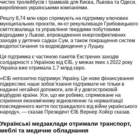
чистих тролейбусів і трамваїв для Києва, Львова та Одеси,
вироблених українськими компаніями.
Решту 8,74 млн євро спрямують на підтримку ключових
муніципальних проєктів, як-от рекультивація Грибовицького
сміттєзвалища та управління твердими побутовими
відходами у Львові, впровадження енергоефективних
заходів у дитячих садках Сум, а також покращення систем
водопостачання та водовідведення у Луцьку.
Ця підтримка є частиною пакетів Екстрених заходів
солідарності з Україною від ЄІБ, у межах яких з 2022 року
Україна вже отримала 1,7 млрд євро.
«ЄІБ непохитно підтримує Україну. Це нове фінансування
підкреслює наше зобов’язання підтримати не тільки в
наданні негайної допомоги, але й у довгостроковій
відбудові країни. Усе, що ми робимо, спрямоване на
сприяння економічному відновленню та нормалізації
повсякденного життя постраждалого від війни українського
народу», — сказав Президент ЄІБ Вернер Хойєр сказав.
Українські медзаклади отримали транспорт,
меблі та медичне обладнання