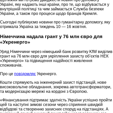
Україні, яку надають інші країни, про те, що відбувається у
внутрішній політиці та чим займається Служба безпеки
України, а також про процеси щодо бранців Кремля.
Сьогодні публікуємо новини про гуманітарну допомогу, яку
отримала Україна за тиждень 10 — 16 жовтня.
Німеччина надала грант у 76 млн євро для
«Укренерго»
Уряд Німеччини через німецький банк розвитку KfW виділив
грант на 76 млн євро для укріплення захисту об’єктів НЕК
«Укренерго» та підвищення надійності живлення
споживачів.
Про це
повідомляє
Укренерго.
Кошти спрямують на інженерний захист підстанцій, нове
високовольтне обладнання, зокрема автотрансформатори,
та модернізацію мережі на кордоні з Європою.
«Фінансування підтримає здатність України успішно пройти
цей та наступні зимові сезони через сприяння швидкій
відбудові та створенню захисних споруд на підстанціях. А