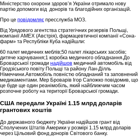
Міністерство охорони здоров’я України отримало нову
партію допомоги від донорів та благодійних організацій.
Про це
повідомляє
пресслужба МОЗ.
Від Урядового агентства стратегічних резервів Польщі,
компанії AMEX (Австрія), фармацевтичної компанії «Сона-
фарм» та Республіки Куба надійшли:
60 палет медичних меблів;50 палет лікарських засобів;
дитяче харчування;1 коробка медичного обладнання.До
Броварської громади
надійшов
медичний автомобіль від
Гродзіського повіту Польщі та району Лан-Ділль
Німеччини.Автомобіль повністю обладнаний та заповнений
медикаментами. Мер Броварів Ігор Сапожко повідомив, що
це буде ще один реанімобіль, який найближчим часом
розпочне роботу на території Броварської громади.
США передали Україні 1.15 млрд доларів
грантових коштів
До державного бюджету України надійшов грант від
Сполучених Штатів Америки у розмірі 1.15 млрд доларів
через Цільовий фонд донорів Світового банку.