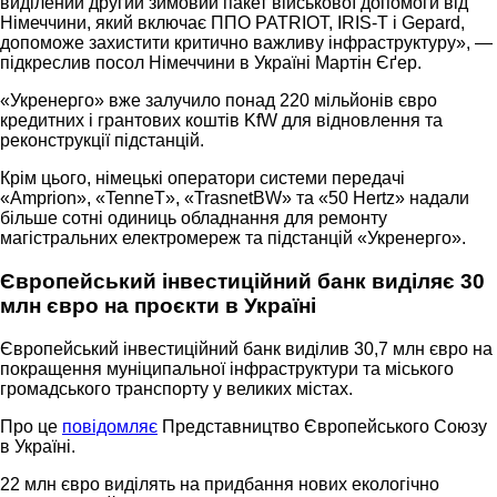
виділений другий зимовий пакет військової допомоги від
Німеччини, який включає ППО PATRIOT, IRIS-T і Gepard,
допоможе захистити критично важливу інфраструктуру», —
підкреслив посол Німеччини в Україні Мартін Єґер.
«Укренерго» вже залучило понад 220 мільйонів євро
кредитних і грантових коштів KfW для відновлення та
реконструкції підстанцій.
Крім цього, німецькі оператори системи передачі
«Amprion», «TenneT», «TrasnetBW» та «50 Hertz» надали
більше сотні одиниць обладнання для ремонту
магістральних електромереж та підстанцій «Укренерго».
Європейський інвестиційний банк виділяє 30
млн євро на проєкти в Україні
Європейський інвестиційний банк виділив 30,7 млн євро на
покращення муніципальної інфраструктури та міського
громадського транспорту у великих містах.
Про це
повідомляє
Представництво Європейського Союзу
в Україні.
22 млн євро виділять на придбання нових екологічно