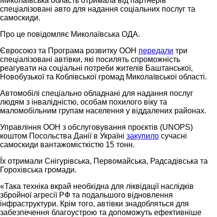
Миколаївська область отримала від партнерів
спеціалізовані авто для надання соціальних послуг та
самоскиди.
Про це повідомляє Миколаївська ОДА.
Євросоюз та Програма розвитку ООН
передали
три
спеціалізовані автівки, які посилять спроможність
реагувати на соціальні потреби жителів Баштанської,
Новобузької та Коблівської громад Миколаївської області.
Автомобілі спеціально обладнані для надання послуг
людям з інвалідністю, особам похилого віку та
маломобільним групам населення у віддалених районах.
Управління ООН з обслуговування проєктів (UNOPS)
коштом Посольства Данії в Україні
закупило
сучасні
самоскиди вантажомісткістю 15 тонн.
Їх отримали Снігурівська, Первомайська, Радсадівська та
Горохівська громади.
«Така техніка вкрай необхідна для ліквідації наслідків
збройної агресії РФ та подальшого відновлення
інфраструктури. Крім того, автівки знадобляться для
забезпечення благоустрою та допоможуть ефективніше