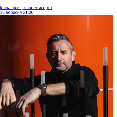
Ірина цілик, кінорежисерка
16 вересня 21:00