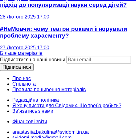
підхід до популяризації науки серед дітей?
28 Лютого 2025 17:00
#НеМовчи: чому театри роками ігнорували
проблему харасменту?
27 Лютого 2025 17:00
Більше матеріалів
Підписатися на наші новини
Підписатися
Про нас
Спільнота
Правила поширення матеріалів
Редакційна політика
Я хочу писати для Свідомих. Що треба робити?
Зв’язатись з нами
Фінансові звіти
anastasiia.bakulina@svidomi.in.ua
svidomi.media@gmail.com