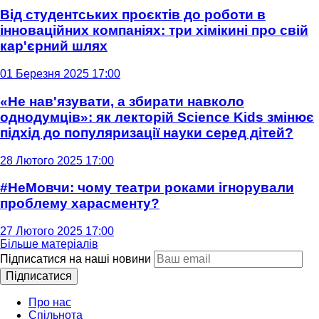
Від студентських проєктів до роботи в
інноваційних компаніях: три хімікині про свій
кар'єрний шлях
01 Березня 2025 17:00
«Не нав'язувати, а збирати навколо
однодумців»: як лекторій Science Kids змінює
підхід до популяризації науки серед дітей?
28 Лютого 2025 17:00
#НеМовчи: чому театри роками ігнорували
проблему харасменту?
27 Лютого 2025 17:00
Більше матеріалів
Підписатися на наші новини
Підписатися
Про нас
Спільнота