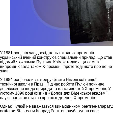
У 1881 році під час досліджень катодних променів
український вчений конструює спеціальний прилад, що став
відомий як «лампа Пулюя». Крім катодних, ця лампа
випромінювала також Х-промені, проте тоді ніхто про це не
знав.
У 1884 році очолив катедру фізики Німецької вищої
технічної школи в Празі. Під час роботи Пулюй починає
дослідження щодо природи та властивостей Х-променів. У
лютому 1896 році фізик в «Доповідях Віденської академії
наук» написав статтю про походження Х-променів.
Однак Пулюй не вважається винахідником рентген-апарату,
оскільки Вільгельм Конрад Рентген опублікував своє