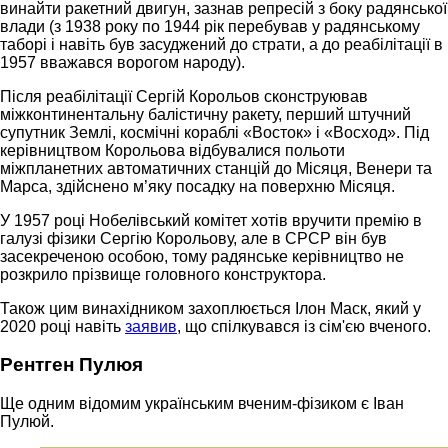
винайти ракетний двигун, зазнав репресій з боку радянської
влади (з 1938 року по 1944 рік перебував у радянському
таборі і навіть був засуджений до страти, а до реабілітації в
1957 вважався ворогом народу).
Після реабілітації Сергій Корольов сконструював
міжконтинентальну балістичну ракету, перший штучний
супутник Землі, космічні кораблі «Восток» і «Восход». Під
керівництвом Корольова відбувалися польоти
міжпланетних автоматичних станцій до Місяця, Венери та
Марса, здійснено м’яку посадку на поверхню Місяця.
У 1957 році Нобелівський комітет хотів вручити премію в
галузі фізики Сергію Корольову, але в СРСР він був
засекреченою особою, тому радянське керівництво не
розкрило прізвище головного конструктора.
Також цим винахідником захоплюється Ілон Маск, який у
2020 році навіть
заявив
, що спілкувався із сім'єю вченого.
Рентген Пулюя
Ще одним відомим українським вченим-фізиком є Іван
Пулюй.