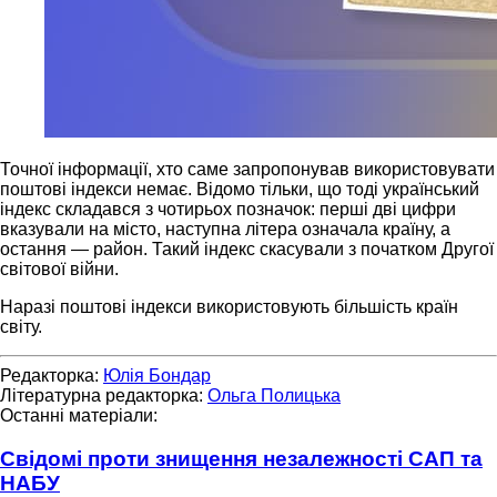
Точної інформації, хто саме запропонував використовувати
поштові індекси немає. Відомо тільки, що тоді український
індекс складався з чотирьох позначок: перші дві цифри
вказували на місто, наступна літера означала країну, а
остання — район. Такий індекс скасували з початком Другої
світової війни.
Наразі поштові індекси використовують більшість країн
світу.
Редакторка:
Юлія Бондар
Літературна редакторка:
Ольга Полицька
Останні матеріали:
Свідомі проти знищення незалежності САП та
НАБУ