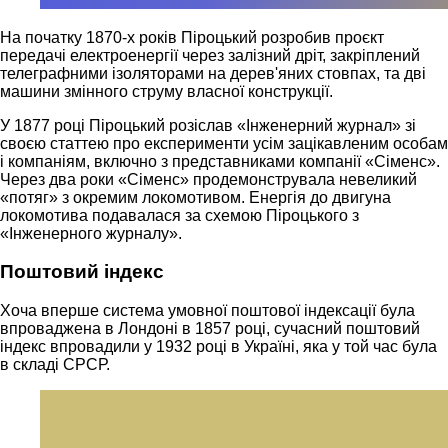
На початку 1870-х років Піроцький розробив проєкт
передачі електроенергії через залізний дріт, закріплений
телеграфними ізоляторами на дерев'яних стовпах, та дві
машини змінного струму власної конструкції.
У 1877 році Піроцький розіслав «Інженерний журнал» зі
своєю статтею про експерименти усім зацікавленим особам
і компаніям, включно з представниками компанії «Сіменс».
Через два роки «Сіменс» продемонструвала невеликий
«потяг» з окремим локомотивом. Енергія до двигуна
локомотива подавалася за схемою Піроцького з
«Інженерного журналу».
Поштовий індекс
Хоча вперше система умовної поштової індексації була
впроваджена в Лондоні в 1857 році, сучасний поштовий
індекс впровадили у 1932 році в Україні, яка у той час була
в складі СРСР.