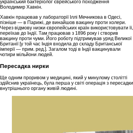
український бактеріолог єврейського походження
Володимир Хавкін.
Хавкін працював у лабораторії Іллі Мечникова в Одесі,
пізніше — в Парижі, де винайшов вакцину проти холери.
Через відмову низки європейських країн використовувати її,
переїхав до Індії. Там працював з 1896 року і створив
вакцину проти чуми. Його роботу підтримував уряд Великої
Британії [у той час Індія входила до складу Британської
імперії — прим. ред.]. Загалом тоді в Індії вакцинували
чотири мільйони людей.
Пересадка нирки
Ще одним проривом у медицині, який у минулому столітті
здійснив українець, була перша у світі операція з пересадки
внутрішнього органу живій людині.