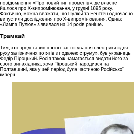
повідомлення «Про новий тип променів», де власне
йшлося про Х-випромінювання, у грудні 1895 року.
Фактично, можна вважати, що Пулюй та Рентген одночасно
випустили дослідження про Х-випромінювання. Однак
«Лампа Пулюя» з'явилася на 14 років раніше.
Трамвай
Тим, хто представив проєкт застосування електрики «для
руху залізничних потягів з подачею струму», був українець
Федір Піроцький. Росія також намагається видати його за
свого винахідника, хоча Піроцький народився на
Полтавщині, яка у цей період була частиною Російської
імперії.