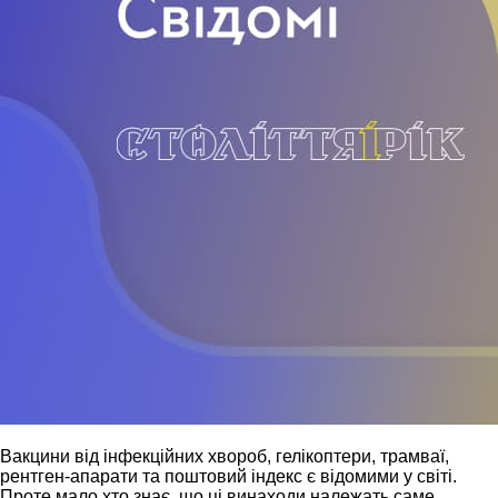
Вакцини від інфекційних хвороб, гелікоптери, трамваї,
рентген-апарати та поштовий індекс є відомими у світі.
Проте мало хто знає, що ці винаходи належать саме