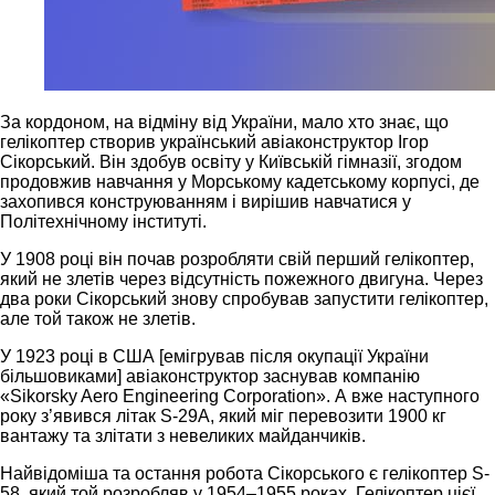
За кордоном, на відміну від України, мало хто знає, що
гелікоптер створив український авіаконструктор Ігор
Сікорський. Він здобув освіту у Київській гімназії, згодом
продовжив навчання у Морському кадетському корпусі, де
захопився конструюванням і вирішив навчатися у
Політехнічному інституті.
У 1908 році він почав розробляти свій перший гелікоптер,
який не злетів через відсутність пожежного двигуна. Через
два роки Сікорський знову спробував запустити гелікоптер,
але той також не злетів.
У 1923 році в США [емігрував після окупації України
більшовиками] авіаконструктор заснував компанію
«Sikorsky Aero Engineering Corporation». А вже наступного
року з’явився літак S-29A, який міг перевозити 1900 кг
вантажу та злітати з невеликих майданчиків.
Найвідоміша та остання робота Сікорського є гелікоптер S-
58, який той розробляв у 1954–1955 роках. Гелікоптер цієї