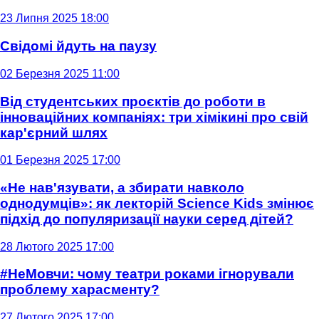
23 Липня 2025 18:00
Свідомі йдуть на паузу
02 Березня 2025 11:00
Від студентських проєктів до роботи в
інноваційних компаніях: три хімікині про свій
кар'єрний шлях
01 Березня 2025 17:00
«Не нав'язувати, а збирати навколо
однодумців»: як лекторій Science Kids змінює
підхід до популяризації науки серед дітей?
28 Лютого 2025 17:00
#НеМовчи: чому театри роками ігнорували
проблему харасменту?
27 Лютого 2025 17:00