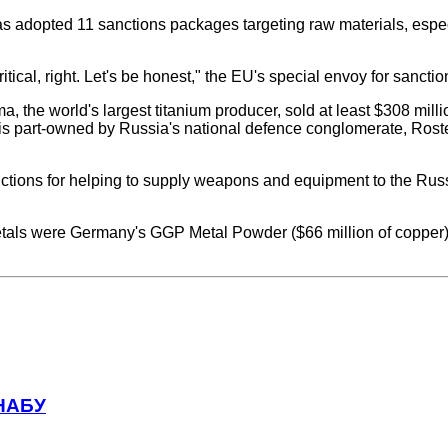
 adopted 11 sanctions packages targeting raw materials, especial
tical, right. Let's be honest," the EU's special envoy for sanct
he world's largest titanium producer, sold at least $308 millio
is part-owned by Russia's national defence conglomerate, Ros
nctions for helping to supply weapons and equipment to the Rus
tals were Germany's GGP Metal Powder ($66 million of copper),
 НАБУ