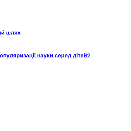
ний шлях
популяризації науки серед дітей?