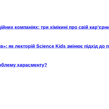
ійних компаніях: три хімікині про свій кар'єр
»: як лекторій Science Kids змінює підхід до 
роблему харасменту?