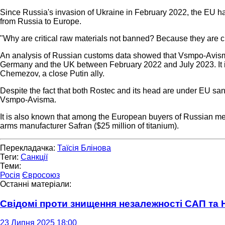
Since Russia's invasion of Ukraine in February 2022, the EU has
from Russia to Europe.
"Why are critical raw materials not banned? Because they are cri
An analysis of Russian customs data showed that Vsmpo-Avisma, t
Germany and the UK between February 2022 and July 2023. It 
Chemezov, a close Putin ally.
Despite the fact that both Rostec and its head are under EU sa
Vsmpo-Avisma.
It is also known that among the European buyers of Russian me
arms manufacturer Safran ($25 million of titanium).
Перекладачка:
Таїсія Блінова
Теги:
Санкції
Теми:
Росія
Євросоюз
Останні матеріали:
Свідомі проти знищення незалежності САП та
23 Липня 2025 18:00