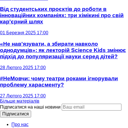
Від студентських проєктів до роботи в
інноваційних компаніях: три хімікині про свій
кар'єрний шлях
01 Березня 2025 17:00
«Не нав'язувати, а збирати навколо
однодумців»: як лекторій Science Kids змінює
підхід до популяризації науки серед дітей?
28 Лютого 2025 17:00
#НеМовчи: чому театри роками ігнорували
проблему харасменту?
27 Лютого 2025 17:00
Більше матеріалів
Підписатися на наші новини
Підписатися
Про нас