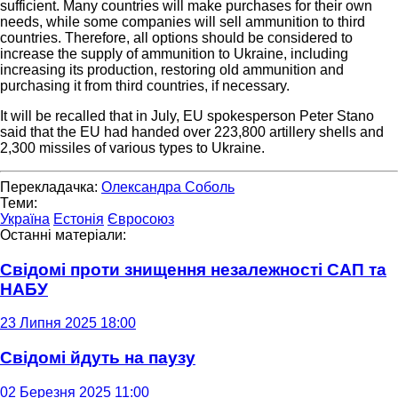
sufficient. Many countries will make purchases for their own
needs, while some companies will sell ammunition to third
countries. Therefore, all options should be considered to
increase the supply of ammunition to Ukraine, including
increasing its production, restoring old ammunition and
purchasing it from third countries, if necessary.
It will be recalled that in July, EU spokesperson Peter Stano
said that the EU had handed over 223,800 artillery shells and
2,300 missiles of various types to Ukraine.
Перекладачка:
Олександра Соболь
Теми:
Україна
Естонія
Євросоюз
Останні матеріали:
Свідомі проти знищення незалежності САП та
НАБУ
23 Липня 2025 18:00
Свідомі йдуть на паузу
02 Березня 2025 11:00