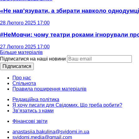
«Не нав'язувати, а збирати навколо однодумців
28 Лютого 2025 17:00
#НеМовчи: чому театри роками ігнорували п
27 Лютого 2025 17:00
Більше матеріалів
Підписатися на наші новини
Підписатися
Про нас
Спільнота
Правила поширення матеріалів
Редакційна політика
Я хочу писати для Свідомих. Що треба робити?
Зв’язатись з нами
Фінансові звіти
anastasiia.bakulina@svidomi.in.ua
svidomi.media@gmail.com