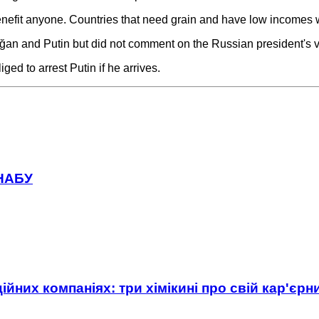
benefit anyone. Countries that need grain and have low incomes w
n and Putin but did not comment on the Russian president's vi
iged to arrest Putin if he arrives.
 НАБУ
ійних компаніях: три хімікині про свій кар'єр