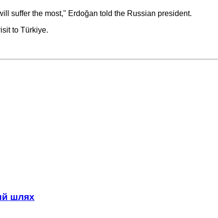
ill suffer the most," Erdoğan told the Russian president.
sit to Türkiye.
ний шлях