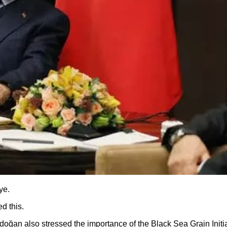
iye.
d this.
oğan also stressed the importance of the Black Sea Grain Initia