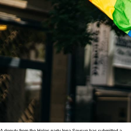
A deputy from the Holos party Inna Sovsun has submitted a