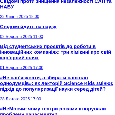
Свідомі проти знищення незалежності САП та
НАБУ
23 Липня 2025 18:00
Свідомі йдуть на паузу
02 Березня 2025 11:00
Від студентських проєктів до роботи в
інноваційних компаніях: три хімікині про свій
кар'єрний шлях
01 Березня 2025 17:00
«Не нав'язувати, а збирати навколо
однодумців»: як лекторій Science Kids змінює
підхід до популяризації науки серед дітей?
28 Лютого 2025 17:00
#НеМовчи: чому театри роками ігнорували
проблему харасменту?