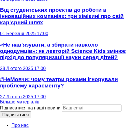
Від студентських проєктів до роботи в
інноваційних компаніях: три хімікині про свій
кар'єрний шлях
01 Березня 2025 17:00
«Не нав'язувати, а збирати навколо
однодумців»: як лекторій Science Kids змінює
підхід до популяризації науки серед дітей?
28 Лютого 2025 17:00
#НеМовчи: чому театри роками ігнорували
проблему харасменту?
27 Лютого 2025 17:00
Більше матеріалів
Підписатися на наші новини
Підписатися
Про нас