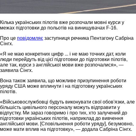
Кілька українських пілотів вже розпочали мовні курси у
межах підготовки до польотів на винищувачах F-16.
Про це
повідомляє
заступниця речника Пентагону Сабріна
Сінгх.
«Я не маю конкретних цифр ... і не маю точних дат, коли
люди перейдуть від цієї підготовки до підготовки пілотів,
але так, курси з англійської мови вже розпочалися», —
заявила Сінгх.
Вона також заявила, що можливе призупинення роботи
уряду США може вплинути і на підготовку українських
пілотів.
«Військовослужбовці будуть виконувати свої обов'язки, але
більшість цивільного персоналу можуть відправити у
відпустку. Ми зараз говоримо і про тих, хто залучений до
підготовки українських пілотів, наприклад до вивчення
англійської мови. [Сповільнення роботи уряду], безумовно,
може мати вплив на підготовку», — додала Сабріна Сінгх.