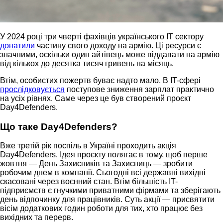
У 2024 році три чверті фахівців українського IT сектору
донатили
частину свого доходу на армію. Ці ресурси є
значними, оскільки один айтівець може віддавати на армію
від кількох до десятка тисяч гривень на місяць.
Втім, особистих пожертв буває надто мало. В IT-сфері
прослідковується
поступове зниження зарплат практично
на усіх рівнях. Саме через це був створений проєкт
Day4Defenders.
Що таке Day4Defenders?
Вже третій рік поспіль в Україні проходить акція
Day4Defenders. Ідея проєкту полягає в тому, щоб перше
жовтня — День Захисників та Захисниць — зробити
робочим днем в компанії. Сьогодні всі державні вихідні
скасовані через воєнний стан. Втім більшість IT-
підприємств є гнучкими приватними фірмами та зберігають
день відпочинку для працівників. Суть акції — присвятити
вісім додаткових годин роботи для тих, хто працює без
вихідних та перерв.