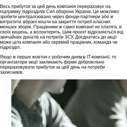
Весь прибуток за цей день компанія перераховує на
підтримку підрозділів Сил оборони України. Це можливо
зробити централізовано через фонди-партнери або ж
витратити зібрані кошти на закриття потреб власних
менших зборів. Працівники ж самої компанії не платять зі
своїх кишень, а волонтерять. Цим проєкт відрізняється від
звичайних донатів на потреби ЗСУ. Доєднатись до акції
може ціла компанія або окремий працівник, команда чи
підрозділ.
Якщо ж перше жовтня є робочим днем в IT-компанії, то
організатори акції закликають фірми добровільно
перераховувати прибуток за цей день на потреби
захисників.