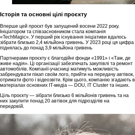
Історія та основні цілі проєкту
Вперше цей проєкт був запущений восени 2022 року.
Ініціатором та співзасновником стала компанія
«TechMagic». У перший рік існування ініціативи вдалось
зібрати близько 2,4 мільйона гривень. У 2023 році ця цифра
піднялась до понад 3,9 мільйона гривень
Партнерами проєкту є благодійні фонди «1991» і «Там, де
живе надія». Ці організації забезпечать закупівлі та ремонт
автомобілів. Компанії-учасниці матимуть можливість
забрендувати пікап своїм лого, прийти на передачу автівок,
отримати фото і відеозвіти. Крім цього, компанію згадають в
матеріалах основних IT-медіа — DOU, IT Cluster та інших.
Ціль проєкту — зібрати близько 6 мільйонів гривень та на
них закупити понад 20 автівок для підрозділів на
передовій.