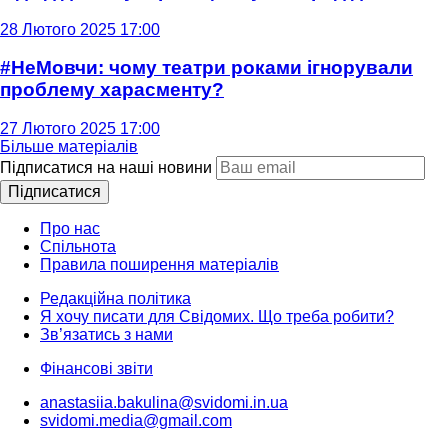
28 Лютого 2025 17:00
#НеМовчи: чому театри роками ігнорували
проблему харасменту?
27 Лютого 2025 17:00
Більше матеріалів
Підписатися на наші новини
Підписатися
Про нас
Спільнота
Правила поширення матеріалів
Редакційна політика
Я хочу писати для Свідомих. Що треба робити?
Зв’язатись з нами
Фінансові звіти
anastasiia.bakulina@svidomi.in.ua
svidomi.media@gmail.com