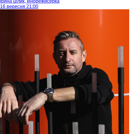
Ірина цілик, кінорежисерка
16 вересня 21:00