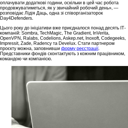
оплачувати додаткові години, оскільки в цей час робота
продовжуватиметься, як у звичайний робочий день», —
розповідає Лідія Даць, одна зі співорганізаторок
Day4Defenders.
Цього року до ініціативи вже приєдналося понад десять ІТ-
компаній: Sombra, TechMagic, The Gradient, InVerita,
OpenVPN, Ralabs, Codelions, Askep.net, Inoxoft, Codegeeks,
Impressit, Zade, Radency та Develux. Стати партнером
проєкту можна, заповнивши
форму реєстрації
.
Представники фондів сконтактують з кожним працівником,
командою чи компанією.