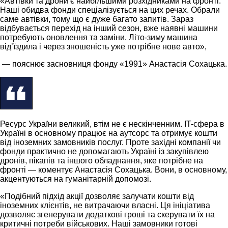
«Автівки та дрони є найбільшими розхідниками на фронті.
Наші обидва фонди спеціалізується на цих речах. Обрали
саме автівки, тому що є дуже багато запитів. Зараз
відбувається перехід на інший сезон, вже наявні машини
потребують оновлення та заміни. Літо-зиму машина
відʼїздила і через зношеність уже потрібне нове авто»,
— пояснює засновниця фонду «1991» Анастасія Сохацька.
Ресурс України великий, втім не є нескінченним. IT-сфера в
Україні в основному працює на аутсорс та отримує кошти
від іноземних замовників послуг. Проте західні компанії чи
фонди практично не допомагають Україні із закупівлею
дронів, пікапів та іншого обладнання, яке потрібне на
фронті — коментує Анастасія Сохацька. Вони, в основному,
акцентуються на гуманітарній допомозі.
«Подібний підхід акції дозволяє залучати кошти від
іноземних клієнтів, не витрачаючи власні. Ця ініціатива
дозволяє згенерувати додаткові гроші та скерувати їх на
критичні потреби військових. Наші замовники готові