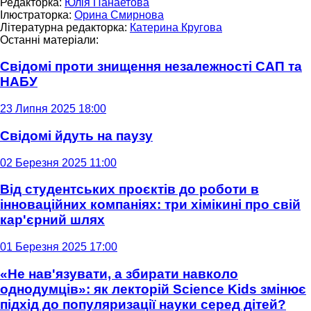
Редакторка:
Юлія Панаетова
Ілюстраторка:
Орина Смирнова
Літературна редакторка:
Катерина Кругова
Останні матеріали:
Свідомі проти знищення незалежності САП та
НАБУ
23 Липня 2025 18:00
Свідомі йдуть на паузу
02 Березня 2025 11:00
Від студентських проєктів до роботи в
інноваційних компаніях: три хімікині про свій
кар'єрний шлях
01 Березня 2025 17:00
«Не нав'язувати, а збирати навколо
однодумців»: як лекторій Science Kids змінює
підхід до популяризації науки серед дітей?