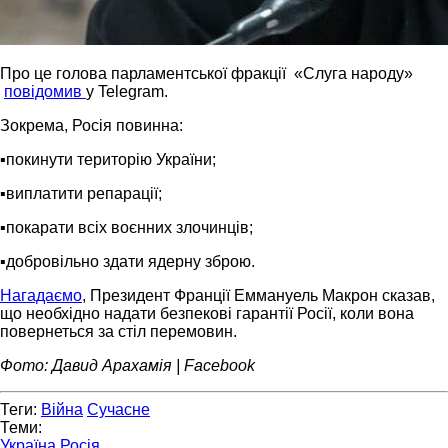
Про це голова парламентської фракції «Слуга народу»
повідомив
у Telegram.
Зокрема, Росія повинна:
▪️покинути територію України;
▪️виплатити репарації;
▪️покарати всіх воєнних злочинців;
▪️добровільно здати ядерну зброю.
Нагадаємо
, Президент Франції Еммануель Макрон сказав,
що необхідно надати безпекові гарантії Росії, коли вона
повернеться за стіл перемовин.
Фото: Давид Арахамія | Facebook
Теги:
Війна
Сучасне
Теми:
Україна
Росія