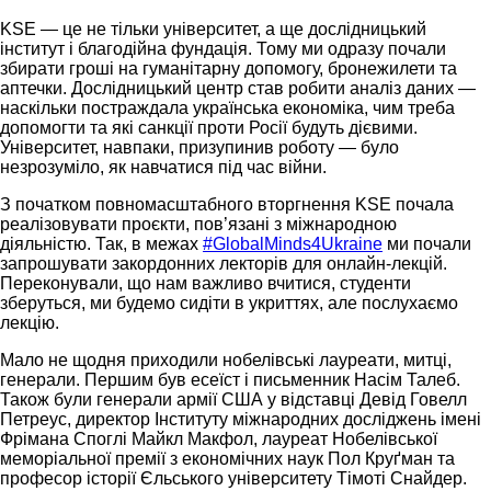
KSE — це не тільки університет, а ще дослідницький
інститут і благодійна фундація. Тому ми одразу почали
збирати гроші на гуманітарну допомогу, бронежилети та
аптечки. Дослідницький центр став робити аналіз даних —
наскільки постраждала українська економіка, чим треба
допомогти та які санкції проти Росії будуть дієвими.
Університет, навпаки, призупинив роботу — було
незрозуміло, як навчатися під час війни.
З початком повномасштабного вторгнення KSE почала
реалізовувати проєкти, пов’язані з міжнародною
діяльністю. Так, в межах
#GlobalMinds4Ukraine
ми почали
запрошувати закордонних лекторів для онлайн-лекцій.
Переконували, що нам важливо вчитися, студенти
зберуться, ми будемо сидіти в укриттях, але послухаємо
лекцію.
Мало не щодня приходили нобелівські лауреати, митці,
генерали. Першим був есеїст і письменник Насім Талеб.
Також були генерали армії США у відставці Девід Говелл
Петреус, директор Інституту міжнародних досліджень імені
Фрімана Споглі Майкл Макфол, лауреат Нобелівської
меморіальної премії з економічних наук Пол Круґман та
професор історії Єльського університету Тімоті Снайдер.