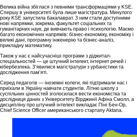
Велика війна збіглася з певними трансформаціями у KSE.
Спершу в університеті була лише магістратура. Минулого
року KSE запустила бакалаврат. З ним стали доступними
нові напрямки, зокрема, факультет соціальних та
гуманітарних наук, де вивчають право і психологію. Маємо
багато економічних напрямів: бізнес-економіку, економіку і
великі дані, програмну інженерію та бізнес-аналіз,
прикладну математику.
Також у нас є найсучасніші програми з діджитал-
спеціальностей — це штучний інтелект, інтернет речей і
кібербезпека. З’явилися магістратури з урбаністики та
дослідження пам’яті.
Серед педагогів — іноземні колеги, які підтримали нас і
приїхали в Україну навчати студентів. Літню школу з
суспільних цінностей зголосилася вести економістка та
дослідниця даних з Університету Вірджинії Афіна Смолл, а
дисципліну про штучний інтелект викладає Піні Бен-Ор,
Chief Science Officer американського стартапу Aktana.