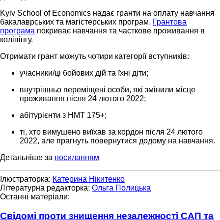
Kyiv School of Economics надає гранти на оплату навчання
бакалаврських та магістерських програм.
Грантова
програма
покриває навчання та часткове проживання в
колівінгу.
Отримати грант можуть чотири категорії вступників:
учасники/ці бойових дій та їхні діти;
внутрішньо переміщені особи, які змінили місце
проживання після 24 лютого 2022;
абітурієнти з НМТ 175+;
ті, хто вимушено виїхав за кордон після 24 лютого
2022, але прагнуть повернутися додому на навчання.
Детальніше за
посиланням
Ілюстраторка:
Катерина Нікитенко
Літературна редакторка:
Ольга Полицька
Останні матеріали:
Свідомі проти знищення незалежності САП та