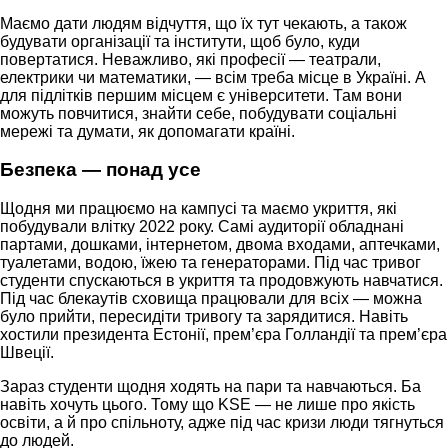
Маємо дати людям відчуття, що їх тут чекають, а також
будувати організації та інститути, щоб було, куди
повертатися. Неважливо, які професії — театрали,
електрики чи математики, — всім треба місце в Україні. А
для підлітків першим місцем є університети. Там вони
можуть повчитися, знайти себе, побудувати соціальні
мережі та думати, як допомагати країні.
Безпека — понад усе
Щодня ми працюємо на кампусі та маємо укриття, які
побудували влітку 2022 року. Самі аудиторії обладнані
партами, дошками, інтернетом, двома входами, аптечками,
туалетами, водою, їжею та генераторами. Під час тривог
студенти спускаються в укриття та продовжують навчатися.
Під час блекаутів сховища працювали для всіх — можна
було прийти, пересидіти тривогу та зарядитися. Навіть
хостили президента Естонії, прем’єра Голландії та прем’єра
Швеції.
Зараз студенти щодня ходять на пари та навчаються. Ба
навіть хочуть цього. Тому що KSE — не лише про якість
освіти, а й про спільноту, адже під час кризи люди тягнуться
до людей.