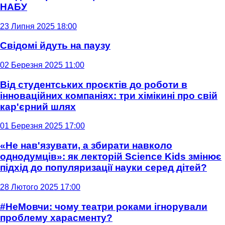
НАБУ
23 Липня 2025 18:00
Свідомі йдуть на паузу
02 Березня 2025 11:00
Від студентських проєктів до роботи в
інноваційних компаніях: три хімікині про свій
кар'єрний шлях
01 Березня 2025 17:00
«Не нав'язувати, а збирати навколо
однодумців»: як лекторій Science Kids змінює
підхід до популяризації науки серед дітей?
28 Лютого 2025 17:00
#НеМовчи: чому театри роками ігнорували
проблему харасменту?