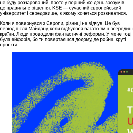
не буду розчарований, проте у перший же день зрозумів —
це правильне рішення. KSE — сучасний європейський
університет і середовище, в якому хочеться розвиватися.
Коли я повернувся з Європи, різниці не відчув. Це був
період після Майдану, коли відбулося багато змін всередині
країни. Люди проводили фантастичні реформи. У мене тоді
була ейфорія, бо ти повертаєшся додому, де робиш круті
проєкти.