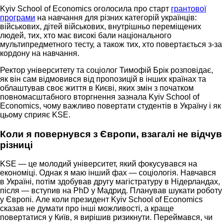
Kyiv School of Economics оголосила про старт
грантової
програми
на навчання для різних категорій українців:
військових, дітей військових, внутрішньо переміщених
людей, тих, хто має високі бали національного
мультипредметного тесту, а також тих, хто повертається з-за
кордону на навчання.
Ректор університету та соціолог Тимофій Брік розповідає,
як він сам відмовився від пропозицій в інших країнах та
облаштував своє життя в Києві, яких змін з початком
повномасштабного вторгнення зазнала Kyiv School of
Economics, чому важливо повертати студентів в Україну і як
цьому сприяє KSE.
Коли я повернувся з Європи, взагалі не відчув
різниці
KSE — це молодий університет, який фокусувався на
економіці. Однак я маю інший фах — соціологія. Навчався
в Україні, потім здобував другу магістратуру в Нідерландах,
після — вступив на PhD у Мадрид. Планував шукати роботу
у Європі. Але коли президент Kyiv School of Economics
сказав не думати про інші можливості, а краще
повертатися у Київ, я вирішив ризикнути. Переймався, чи