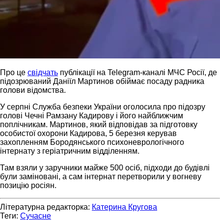
Про це
свідчать
публікації на Telegram-каналі МЧС Росії, де
підозрюваний Даніїл Мартинов обіймає посаду радника
голови відомства.
У серпні Служба безпеки України оголосила про підозру
голові Чечні Рамзану Кадирову і його найближчим
поплічникам. Мартинов, який відповідав за підготовку
особистої охорони Кадирова, 5 березня керував
захопленням Бородянського психоневрологічного
інтернату з геріатричним відділенням.
Там взяли у заручники майже 500 осіб, підходи до будівлі
були заміновані, а сам інтернат перетворили у вогневу
позицію росіян.
Літературна редакторка:
Катерина Кругова
Теги:
Сучасне