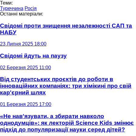
Теми:
Туреччина
Росія
Останні матеріали:
Свідомі проти знищення незалежності САП та
НАБУ
23 Липня 2025 18:00
Свідомі йдуть на паузу
02 Березня 2025 11:00
Від студентських проєктів до роботи в
інноваційних компаніях: три хімікині про свій
кар'єрний шлях
01 Березня 2025 17:00
«Не нав'язувати, а збирати навколо
однодумців»: як лекторій Science Kids змінює
підхід до популяризації науки серед дітей?