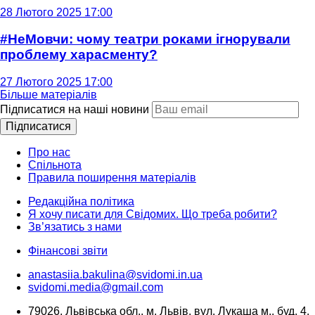
28 Лютого 2025 17:00
#НеМовчи: чому театри роками ігнорували
проблему харасменту?
27 Лютого 2025 17:00
Більше матеріалів
Підписатися на наші новини
Підписатися
Про нас
Спільнота
Правила поширення матеріалів
Редакційна політика
Я хочу писати для Свідомих. Що треба робити?
Зв’язатись з нами
Фінансові звіти
anastasiia.bakulina@svidomi.in.ua
svidomi.media@gmail.com
79026, Львівська обл., м. Львів, вул. Лукаша м., буд. 4,