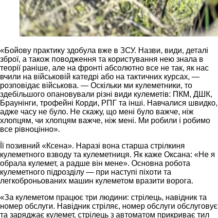
«Бойову практику здобула вже в ЗСУ. Назви, види, деталі
зброї, а також поводження та користування нею знала в
теорії раніше, але на фронті абсолютно все не так, як нас
вчили на військовій катедрі або на тактичних курсах, —
розповідає військова. — Оскільки ми кулеметники, то
здебільшого опановували різні види кулеметів: ПКМ, ДШК,
Браунінги, трофейні Корди, РПГ та інші. Навчалися швидко,
адже часу не було. Не скажу, що мені було важче, ніж
хлопцям, чи хлопцям важче, ніж мені. Ми робили і робимо
все рівноцінно».
Її позивний «Ксена». Наразі вона старша стрілкиня
кулеметного взводу та кулеметниця. Як каже Оксана: «Не я
обрала кулемет, а радше він мене». Основна робота
кулеметного підрозділу — при наступі піхоти та
легкоброньованих машин кулеметом вразити ворога.
«За кулеметом працює три людини: стрілець, навідник та
номер обслуги. Навідник стріляє, номер обслуги обслуговує
та заряджає кулемет, стрілець з автоматом прикриває тил