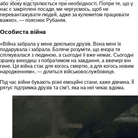
або збоку відстрілюється при необхідності. Попри те, що у
нас є закріплені посади, ми чергуємось, щоб не
перевантажувати людей, адже за кулеметом працювати
важко», — пояснює Рубаняк.
Особиста війна
«Війна забрала у мене декількох друзів. Вона мені їх
подарувала і забрала. Боляче розуміти, що вчора ти
спілкувалася з людиною, а сьогодні її вже немає. Сьогодні
зранку виходиш з побратимом на завдання, а ввечері він
гине. Ця війна стає для когось смертю, а для когось новим
народженням», — ділиться військовослужбовиця.
Під час війни бувають різні емоційні стани, каже дівчина. ЇЇ
рятує підтримка друзів та сім’ї, яка на неї чекає вдома.