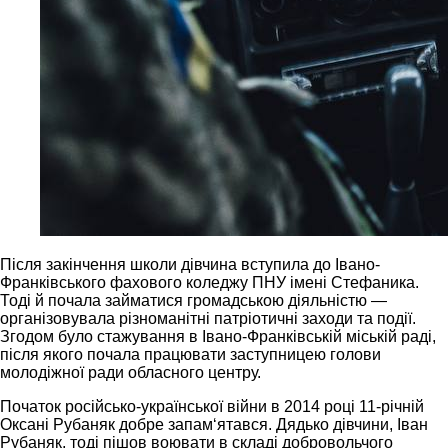
Після закінчення школи дівчина вступила до Івано-
Франківського фахового коледжу ПНУ імені Стефаника.
Тоді й почала займатися громадською діяльністю —
організовувала різноманітні патріотичні заходи та події.
Згодом було стажування в Івано-Франківській міській раді,
після якого почала працювати заступницею голови
молодіжної ради обласного центру.
Початок російсько-української війни в 2014 році 11-річній
Оксані Рубаняк добре запам‘ятався. Дядько дівчини, Іван
Рубаняк, тоді пішов воювати в складі добровольчого