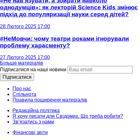
«Не нав'язувати, а збирати навколо
однодумців»: як лекторій Science Kids змінює
підхід до популяризації науки серед дітей?
28 Лютого 2025 17:00
#НеМовчи: чому театри роками ігнорували
проблему харасменту?
27 Лютого 2025 17:00
Більше матеріалів
Підписатися на наші новини
Підписатися
Про нас
Спільнота
Правила поширення матеріалів
Редакційна політика
Я хочу писати для Свідомих. Що треба робити?
Зв’язатись з нами
Фінансові звіти