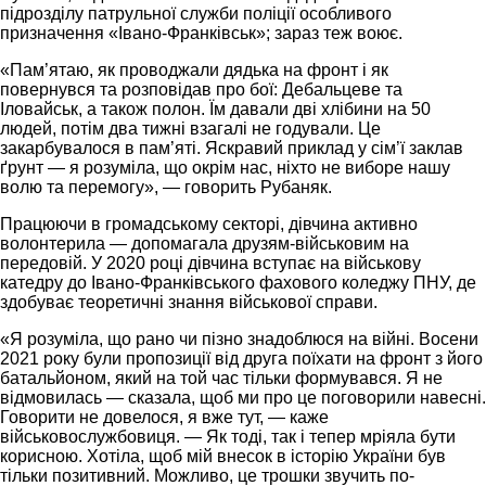
підрозділу патрульної служби поліції особливого
призначення «Івано-Франківськ»; зараз теж воює.
«Пам’ятаю, як проводжали дядька на фронт і як
повернувся та розповідав про бої: Дебальцеве та
Іловайськ, а також полон. Їм давали дві хлібини на 50
людей, потім два тижні взагалі не годували. Це
закарбувалося в пам’яті. Яскравий приклад у сім’ї заклав
ґрунт — я розуміла, що окрім нас, ніхто не виборе нашу
волю та перемогу», — говорить Рубаняк.
Працюючи в громадському секторі, дівчина активно
волонтерила — допомагала друзям-військовим на
передовій. У 2020 році дівчина вступає на військову
катедру до Івано-Франківського фахового коледжу ПНУ, де
здобуває теоретичні знання військової справи.
«Я розуміла, що рано чи пізно знадоблюся на війні. Восени
2021 року були пропозиції від друга поїхати на фронт з його
батальйоном, який на той час тільки формувався. Я не
відмовилась — сказала, щоб ми про це поговорили навесні.
Говорити не довелося, я вже тут, — каже
військовослужбовиця. — Як тоді, так і тепер мріяла бути
корисною. Хотіла, щоб мій внесок в історію України був
тільки позитивний. Можливо, це трошки звучить по-