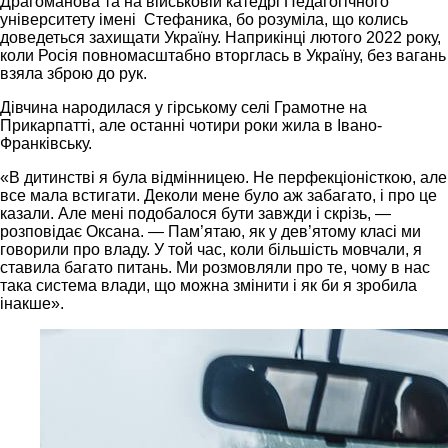
Драгоманова та на військовій катедрі Педагогічного
університету імені Стефаника, бо розуміла, що колись
доведеться захищати Україну. Наприкінці лютого 2022 року,
коли Росія повномасштабно вторглась в Україну, без вагань
взяла зброю до рук.
Дівчина народилася у гірському селі Грамотне на
Прикарпатті, але останні чотири роки жила в Івано-
Франківську.
«В дитинстві я була відмінницею. Не перфекціоністкою, але
все мала встигати. Деколи мене було аж забагато, і про це
казали. Але мені подобалося бути завжди і скрізь, —
розповідає Оксана. — Пам’ятаю, як у дев’ятому класі ми
говорили про владу. У той час, коли більшість мовчали, я
ставила багато питань. Ми розмовляли про те, чому в нас
така система влади, що можна змінити і як би я зробила
інакше».