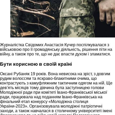
Журналістка Свідомих Анастасія Кучер поспілкувалася з
військовою про її громадянську діяльність, рішення піти на
війну, а також про те, що не дає впасти духом і зламатися.
Бути корисною в своїй країні
Оксані Рубаняк 19 років. Вона невисока на зріст, з довгим
рудим волоссям та яскраво-блакитними очима, що
контрастують з камуфляжним тактичним одягом на ній. Ще
дев'ять місяців тому дівчина була заступницею голови
Молодіжної ради при комітеті Івано-Франківської міської
ради, працювала над поданням Івано-Франківська на
фінальний етап конкурсу «Молодіжна столиця
України-2023». Організовувала молодіжні патріотичні
заходи, а також навчалася в столичному університеті імені