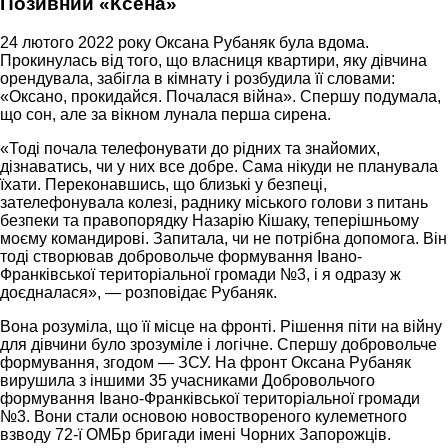
Позивний «Ксена»
24 лютого 2022 року Оксана Рубаняк була вдома.
Прокинулась від того, що власниця квартири, яку дівчина
орендувала, забігла в кімнату і розбудила її словами:
«Оксано, прокидайся. Почалася війна». Спершу подумала,
що сон, але за вікном лунала перша сирена.
«Тоді почала телефонувати до рідних та знайомих,
дізнаватись, чи у них все добре. Сама нікуди не планувала
їхати. Переконавшись, що близькі у безпеці,
зателефонувала колезі, раднику міського голови з питань
безпеки та правопорядку Назарію Кішаку, теперішньому
моєму командирові. Запитала, чи не потрібна допомога. Він
тоді створював добровольче формування Івано-
Франківської територіальної громади №3, і я одразу ж
доєдналася», — розповідає Рубаняк.
Вона розуміла, що її місце на фронті. Рішення піти на війну
для дівчини було зрозуміле і логічне. Спершу добровольче
формування, згодом — ЗСУ. На фронт Оксана Рубаняк
вирушила з іншими 35 учасниками Добровольчого
формування Івано-Франківської територіальної громади
№3. Вони стали основою новоствореного кулеметного
взводу 72-ї ОМБр бригади імені Чорних Запорожців.