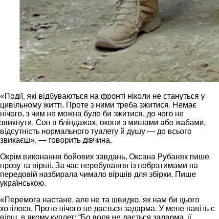
«Події, які відбуваються на фронті ніколи не стануться у
цивільному житті. Проте з ними треба зжитися. Немає
нічого, з чим не можна було би зжитися, до чого не
звикнути. Сон в бліндажах, окопи з мишами або жабами,
відсутність нормального туалету й душу — до всього
звикаєш», — говорить дівчина.
Окрім виконання бойових завдань, Оксана Рубаняк пише
прозу та вірші. За час перебування із побратимами на
передовій назбирала чимало віршів для збірки. Пише
українською.
«Перемога настане, але не та швидко, як нам би цього
хотілося. Проте нічого не дається задарма. У мене навіть є
вірш, в якому куплет: “Бо воля не дається задарма, її