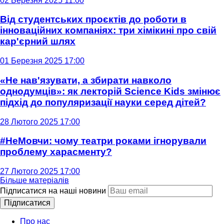
02 Березня 2025 11:00
Від студентських проєктів до роботи в
інноваційних компаніях: три хімікині про свій
кар'єрний шлях
01 Березня 2025 17:00
«Не нав'язувати, а збирати навколо
однодумців»: як лекторій Science Kids змінює
підхід до популяризації науки серед дітей?
28 Лютого 2025 17:00
#НеМовчи: чому театри роками ігнорували
проблему харасменту?
27 Лютого 2025 17:00
Більше матеріалів
Підписатися на наші новини
Підписатися
Про нас