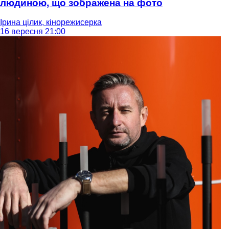
людиною, що зображена на фото
Ірина цілик, кінорежисерка
16 вересня 21:00