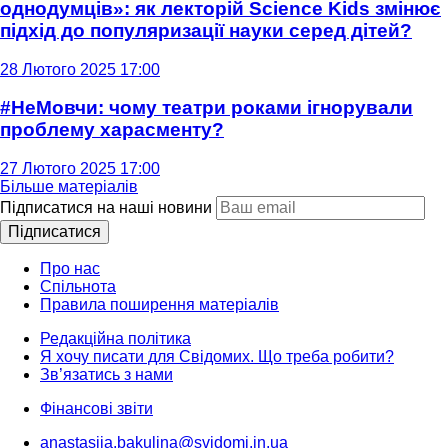
однодумців»: як лекторій Science Kids змінює
підхід до популяризації науки серед дітей?
28 Лютого 2025 17:00
#НеМовчи: чому театри роками ігнорували
проблему харасменту?
27 Лютого 2025 17:00
Більше матеріалів
Підписатися на наші новини
Підписатися
Про нас
Спільнота
Правила поширення матеріалів
Редакційна політика
Я хочу писати для Свідомих. Що треба робити?
Зв’язатись з нами
Фінансові звіти
anastasiia.bakulina@svidomi.in.ua