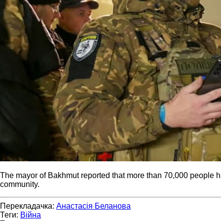
The mayor of Bakhmut reported that more than 70,000 people had le
community.
Перекладачка:
Анастасія Беланова
Теги:
Війна