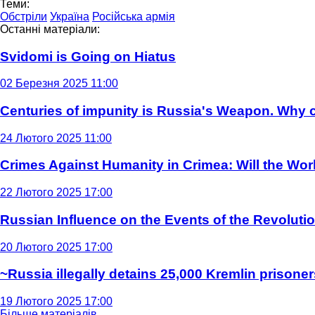
Теми:
Обстріли
Україна
Російська армія
Останні матеріали:
Svidomi is Going on Hiatus
02 Березня 2025 11:00
Centuries of impunity is Russia's Weapon. Why c
24 Лютого 2025 11:00
Crimes Against Humanity in Crimea: Will the Wo
22 Лютого 2025 17:00
Russian Influence on the Events of the Revoluti
20 Лютого 2025 17:00
~Russia illegally detains 25,000 Kremlin prisoner
19 Лютого 2025 17:00
Більше матеріалів