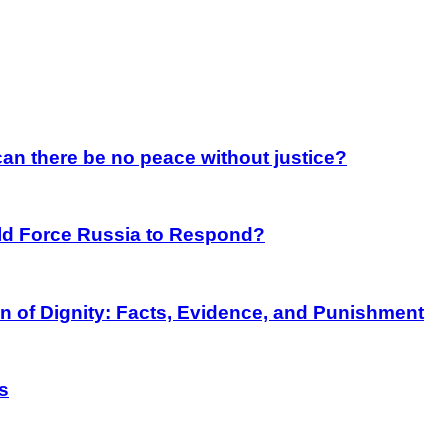
an there be no peace without justice?
rld Force Russia to Respond?
on of Dignity: Facts, Evidence, and Punishment
s