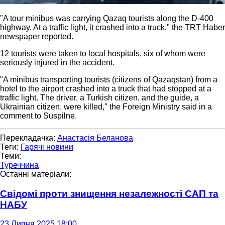
"A tour minibus was carrying Qazaq tourists along the D-400
highway. At a traffic light, it crashed into a truck," the TRT Haber
newspaper reported.
12 tourists were taken to local hospitals, six of whom were
seriously injured in the accident.
"A minibus transporting tourists (citizens of Qazaqstan) from a
hotel to the airport crashed into a truck that had stopped at a
traffic light. The driver, a Turkish citizen, and the guide, a
Ukrainian citizen, were killed," the Foreign Ministry said in a
comment to Suspilne.
Перекладачка:
Анастасія Беланова
Теги:
Гарячі новини
Теми:
Туреччина
Останні матеріали:
Свідомі проти знищення незалежності САП та
НАБУ
23 Липня 2025 18:00