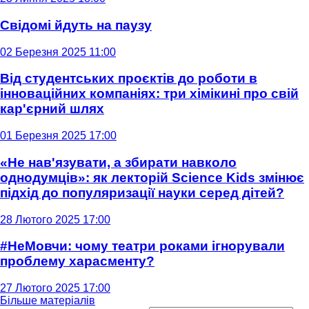
Свідомі йдуть на паузу
02 Березня 2025 11:00
Від студентських проєктів до роботи в
інноваційних компаніях: три хімікині про свій
кар'єрний шлях
01 Березня 2025 17:00
«Не нав'язувати, а збирати навколо
однодумців»: як лекторій Science Kids змінює
підхід до популяризації науки серед дітей?
28 Лютого 2025 17:00
#НеМовчи: чому театри роками ігнорували
проблему харасменту?
27 Лютого 2025 17:00
Більше матеріалів