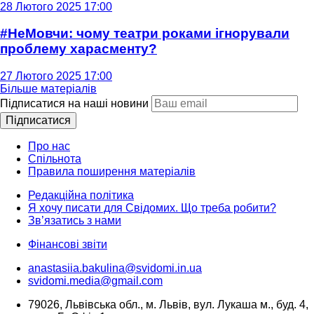
28 Лютого 2025 17:00
#НеМовчи: чому театри роками ігнорували
проблему харасменту?
27 Лютого 2025 17:00
Більше матеріалів
Підписатися на наші новини
Підписатися
Про нас
Спільнота
Правила поширення матеріалів
Редакційна політика
Я хочу писати для Свідомих. Що треба робити?
Зв’язатись з нами
Фінансові звіти
anastasiia.bakulina@svidomi.in.ua
svidomi.media@gmail.com
79026, Львівська обл., м. Львів, вул. Лукаша м., буд. 4,