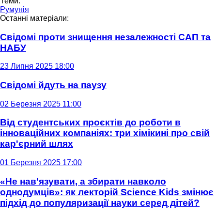
Теми:
Румунія
Останні матеріали:
Свідомі проти знищення незалежності САП та
НАБУ
23 Липня 2025 18:00
Свідомі йдуть на паузу
02 Березня 2025 11:00
Від студентських проєктів до роботи в
інноваційних компаніях: три хімікині про свій
кар'єрний шлях
01 Березня 2025 17:00
«Не нав'язувати, а збирати навколо
однодумців»: як лекторій Science Kids змінює
підхід до популяризації науки серед дітей?