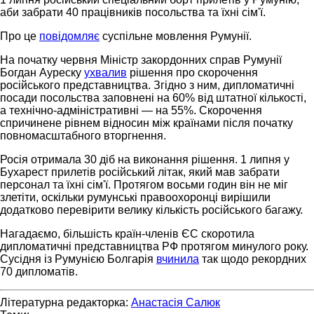
аби забрати 40 працівників посольства та їхні сім'ї.
Про це
повідомляє
суспільне мовлення Румунії.
На початку червня Міністр закордонних справ Румунії
Богдан Ауреску
ухвалив
рішення про скорочення
російського представництва. Згідно з ним, дипломатичні
посади посольства заповнені на 60% від штатної кількості,
а технічно-адміністративні — на 55%. Скорочення
спричинене рівнем відносин між країнами після початку
повномасштабного вторгнення.
Росія отримала 30 діб на виконання рішення. 1 липня у
Бухарест прилетів російський літак, який мав забрати
персонал та їхні сім'ї. Протягом восьми годин він не міг
злетіти, оскільки румунські правоохоронці вирішили
додатково перевірити велику кількість російського багажу.
Нагадаємо, більшість країн-членів ЄС скоротила
дипломатичні представництва РФ протягом минулого року.
Сусідня із Румунією Болгарія
вчинила
так щодо рекордних
70 дипломатів.
Літературна редакторка:
Анастасія Салюк