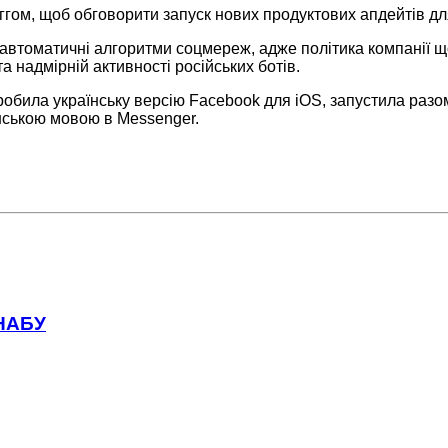
ггом, щоб обговорити запуск нових продуктових апдейтів для
 автоматичні алгоритми соцмереж, адже політика компанії що
а надмірній активності російських ботів.
зробила українську версію Facebook для iOS, запустила разо
аїнською мовою в Messenger.
 НАБУ