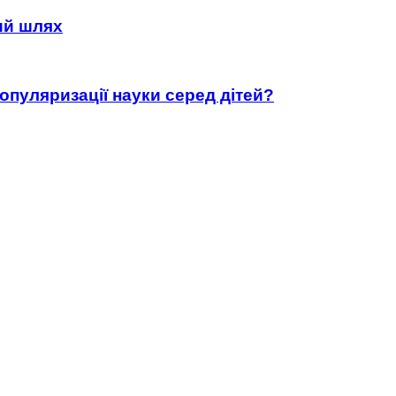
ний шлях
популяризації науки серед дітей?