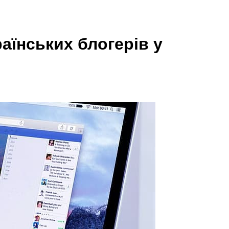
аїнських блогерів у