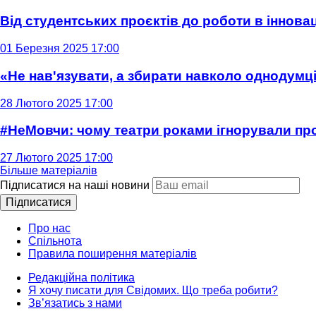
Від студентських проєктів до роботи в інновац
01 Березня 2025 17:00
«Не нав'язувати, а збирати навколо однодумців
28 Лютого 2025 17:00
#НеМовчи: чому театри роками ігнорували п
27 Лютого 2025 17:00
Більше матеріалів
Підписатися на наші новини
Підписатися
Про нас
Спільнота
Правила поширення матеріалів
Редакційна політика
Я хочу писати для Свідомих. Що треба робити?
Зв’язатись з нами