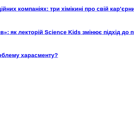
ійних компаніях: три хімікині про свій кар'єр
»: як лекторій Science Kids змінює підхід до 
роблему харасменту?