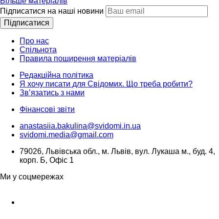
Більше матеріалів
Підписатися на наші новини
Підписатися
Про нас
Спільнота
Правила поширення матеріалів
Редакційна політика
Я хочу писати для Свідомих. Що треба робити?
Зв’язатись з нами
Фінансові звіти
anastasiia.bakulina@svidomi.in.ua
svidomi.media@gmail.com
79026, Львівська обл., м. Львів, вул. Лукаша м., буд. 4,
корп. Б, Офіс 1
Ми у соцмережах