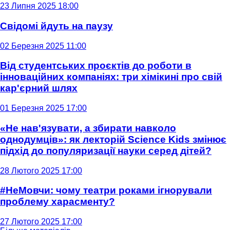
23 Липня 2025 18:00
Свідомі йдуть на паузу
02 Березня 2025 11:00
Від студентських проєктів до роботи в
інноваційних компаніях: три хімікині про свій
кар'єрний шлях
01 Березня 2025 17:00
«Не нав'язувати, а збирати навколо
однодумців»: як лекторій Science Kids змінює
підхід до популяризації науки серед дітей?
28 Лютого 2025 17:00
#НеМовчи: чому театри роками ігнорували
проблему харасменту?
27 Лютого 2025 17:00