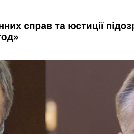
нних справ та юстиції підо
год»