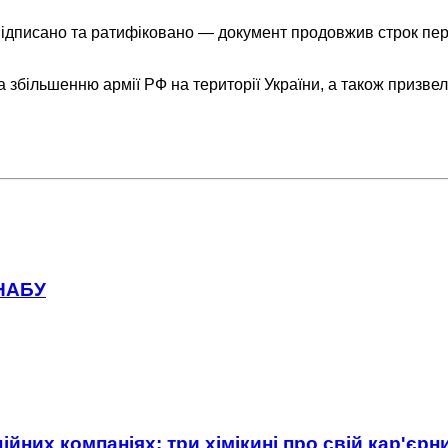
о, підписано та ратифіковано — документ продовжив строк п
більшенню армії РФ на території України, а також призвело 
 НАБУ
ійних компаніях: три хімікині про свій кар'єр