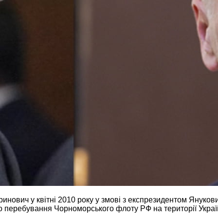
инович у квітні 2010 року у змові з експрезидентом Януко
ро перебування Чорноморського флоту РФ на території Укра