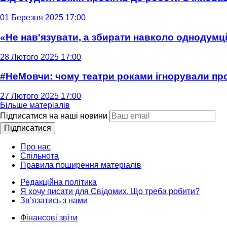
01 Березня 2025 17:00
«Не нав'язувати, а збирати навколо однодумців
28 Лютого 2025 17:00
#НеМовчи: чому театри роками ігнорували п
27 Лютого 2025 17:00
Більше матеріалів
Підписатися на наші новини
Підписатися
Про нас
Спільнота
Правила поширення матеріалів
Редакційна політика
Я хочу писати для Свідомих. Що треба робити?
Зв’язатись з нами
Фінансові звіти