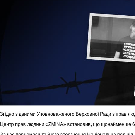
Згідно з даними Уповноваженого Верховної Ради з прав люд
Центр прав людини «ZMINA» встановив, що щонайменше 67 
За час повномасштабного вторгнення Національна поліція 