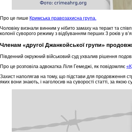
Про це пише
Кримська правозахисна група
.
Чоловіку визнали винним у нібито замаху на теракт та спів
колонії суворого режиму з відбуванням перших 3 років у в’я
Членам «другої Джанкойської групи» продовжи
Південний окружний військовий суд ухвалив рішення подов
Про це розповіла адвокатка Ліля Гемеджі, як повідомляє
«К
Захист наполягав на тому, що підстави для продовження ст
яких вони знають, і наголосив на суворості статті, за якою