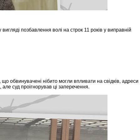
вигляді позбавлення волі на строк 11 років у виправній
що обвинувачені нібито могли впливати на свідків, адреси
, але суд проігнорував ці заперечення.