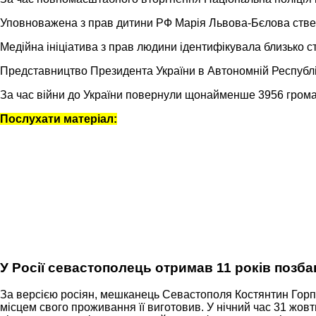
Уповноважена з прав дитини РФ Марія Львова-Бєлова стверд
Медійна ініціатива з прав людини ідентифікувала близько с
Представництво Президента України в Автономній Республіц
За час війни до України повернули щонайменше 3956 громад
Послухати матеріал:
У Росії севастополець отримав 11 років позба
За версією росіян, мешканець Севастополя Костянтин Горп
місцем свого проживання її виготовив. У нічний час 31 жо