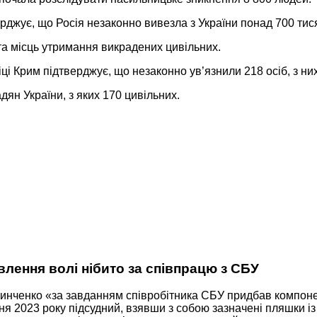
жує, що Росія незаконно вивезла з України понад 700 тися
та місць утримання викрадених цивільних.
і Крим підтверджує, що незаконно ув’язнили 218 осіб, з ни
ян України, з яких 170 цивільних.
влення волі нібито за співпрацю з СБУ
инченко «за завданням співробітника СБУ придбав компонен
втня 2023 року підсудний, взявши з собою зазначені пляшки