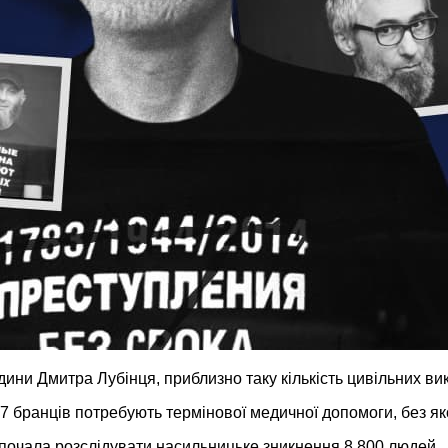
ини Дмитра Лубінця, приблизно таку кількість цивільних ви
бранців потребують термінової медичної допомоги, без як
почала розслідувати насильницьке зникнення 8 800 людей.