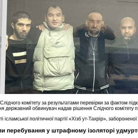
Слідчого комітету за результатами перевірки за фактом підк
ння державний обвинувач надав рішення Слідчого комітету п
 ісламської політичної партії «Хізб ут-Тахрір», забороненої 
и перебування у штрафному ізоляторі удмуртс