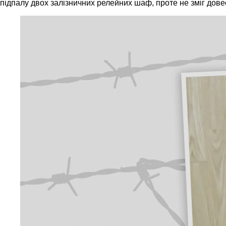
підпалу двох залізничних релейних шаф, проте не зміг дове