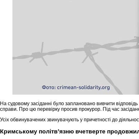
На судовому засіданні було заплановано вивчити відповідь 
справи. Про цю перевірку просив прокурор. Під час засіда
Усіх обвинувачених звинувачують у причетності до діяльності
Кримському політв’язню вчетверте продовжил