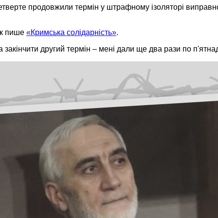
четверте продовжили термін у штрафному ізоляторі виправн
як пише
«Кримська солідарність»
.
ла закінчити другий термін – мені дали ще два рази по п'ятна