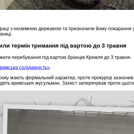
праці з іноземною державою та призначили йому покарання у 
зниці.
ли термін тримання під вартою до 3 травня
жити перебування під вартою бранців Кремля до 3 травня.
римська солідарність»
.
року мають формальний характер, проте прокурор зазначив, 
 судять кримських мусульман. Захист заперечував проти цього