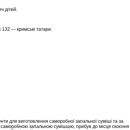
ч дітей.
х 132 — кримські татари.
ти для виготовлення саморобної запальної суміші та за
 із саморобною запальною сумішшю, прибув до місця скоєння