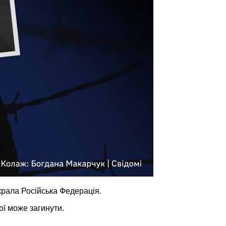
крала Російська Федерація.
ої може загинути.