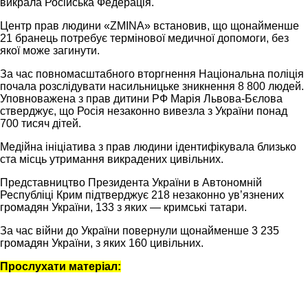
викрала Російська Федерація.
Центр прав людини «ZMINA» встановив, що щонайменше
21 бранець потребує термінової медичної допомоги, без
якої може загинути.
За час повномасштабного вторгнення Національна поліція
почала розслідувати насильницьке зникнення 8 800 людей.
Уповноважена з прав дитини РФ Марія Львова-Бєлова
стверджує, що Росія незаконно вивезла з України понад
700 тисяч дітей.
Медійна ініціатива з прав людини ідентифікувала близько
ста місць утримання викрадених цивільних.
Представництво Президента України в Автономній
Республіці Крим підтверджує 218 незаконно увʼязнених
громадян України, 133 з яких — кримські татари.
За час війни до України повернули щонайменше 3 235
громадян України, з яких 160 цивільних.
Прослухати матеріал: