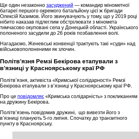
Ще один незаконно
засуджений
— командир мінометної
батареї першого окремого батальйону цієї ж бригади
Олексій Казимов. Його звинувачують у тому, що у 2019 році
нібито наказав підлеглим обстрілювати з міномета
тимчасово окуповані села у Донецькій області. Українського
полоненого засудили до 26 років позбавлення волі.
Нагадаємо, Женевські конвенції трактують такі «суди» над
військовополоненими як злочин.
Політвʼязня Ремзі Бекірова етапували з
вʼязниці у Красноярському краї РФ
Політвʼязня, активіста «Кримської солідарності» Ремзі
Бекірова етапували з вʼязниці у Красноярському краї РФ.
Про це
повідомляє
«Кримська солідарність» з покликанням
на дружину Бекірова.
Політвʼязень повідомив дружині, що вивезти його з
вʼязниці планують 5-го липня. Спочатку до транзитного
пункту в Красноярську.