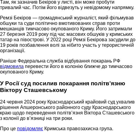
Там, як зазначив Бекіров у листі, він може пробути
тривалий час. Потім його відвезуть у невідомому напрямку.
Ремзі Бекіров — громадянський журналіст, який фільмував
обшуки та суди політично вмотивованих справ проти
мешканців тимчасово окупованого Криму. Його затримали
27 березня 2019 року під час масових обшуків у кримських
татар на півострові. У 2022 році Ремзі Бекірова засудили до
19 років позбавлення волі за нібито участь у терористичній
організації.
Раніше Федеральна служба відбування покарань РФ
відмовила
перевести його в колонію ближче до тимчасово
окупованого Криму.
У Росії суд посилив покарання політвʼязню
Віктору Сташевському
24 червня 2024 року Краснодарський крайовий суд ухвалив
рішення Апшеронського районного суду Краснодарського
краю щодо переведення політвʼязня Віктора Сташевського
з колонії до в’язниці на три роки.
Про це
повідомляє
Кримська правозахисна група.