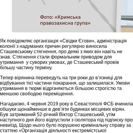
Як повідомляє організація «Свідки Єгови», адміністрація
колонії з надуманих причин регулярно виносила
Сташевському стягнення, про деякі з яких він навіть не
знав. Стягнення стали формальним приводом для
утримання у суворих умовах, де Сташевський провів
більшу частину терміну.
Тепер вірянина переведуть на три роки до в’язниці для
відбування тієї частини покарання, що залишилася. Умови
утримання в тюрмі відрізняються більшою строгістю та
меншою свободою переміщення.
Нагадаємо, 4 червня 2019 року в Севастополі ФСБ вчинила
обшуки щонайменше в девʼяти будинках місцевих вірян.
Був затриманий 52-річний Віктор Сташевський, утім
наступного дня його відпустили з ізолятора під підписку про
невиїзд. Щодо нього було порушено кримінальну справу за
статтею «Організація діяльності екстремістської