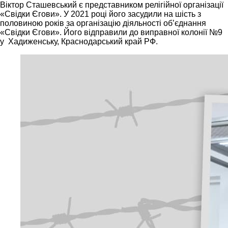
Віктор Сташевський є представником релігійної організації
«Свідки Єгови». У 2021 році його засудили на шість з
половиною років за організацію діяльності об’єднання
«Свідки Єгови». Його відправили до виправної колонії №9
у Хадиженську, Краснодарський край РФ.