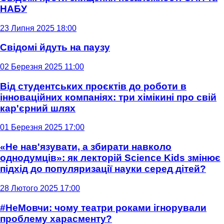
НАБУ
23 Липня 2025 18:00
Свідомі йдуть на паузу
02 Березня 2025 11:00
Від студентських проєктів до роботи в
інноваційних компаніях: три хімікині про свій
кар'єрний шлях
01 Березня 2025 17:00
«Не нав'язувати, а збирати навколо
однодумців»: як лекторій Science Kids змінює
підхід до популяризації науки серед дітей?
28 Лютого 2025 17:00
#НеМовчи: чому театри роками ігнорували
проблему харасменту?