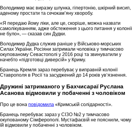
Володимир має виразку шлунка, гіпертонію, шкірний висип,
аденому простати та сечокам’яну хворобу.
«Я передаю йому ліки, але це, скоріше, можна назвати
самолікуванням, адже обстеження з цього питання у колонії
не було», — сказав син Дудки.
Володимир Дудка служив раніше у Військово-морських
Силах України. Росіяни затримали чоловіка у тимчасово
окупованому Севастополі у 2016 році та звинуватили у
начебто «підготовці диверсій» у Криму.
Бранець Кремля зараз перебуває у виправній колонії
Ставрополя в Росії та засуджений до 14 років ув‘язнення.
Дружині затриманого у Бахчисараї Руслана
Асанова відмовили у побаченні з чоловіком
Про це вона
повідомила
«Кримській солідарності».
Бранець перебуває зараз у СІЗО №2 у тимчасово
окупованому Сімферополі. Мустафаєвій не пояснили, чому
їй відмовили у побаченні з чоловіком.