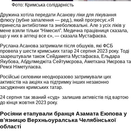
Фото: Кримська солідарність
Дружина хотіла передати Асанову ліки для лікування
флюсу (зубне запалення — ред.), який прогресує.«Я
принесла антибіотики та знеболювальні. Але з усіх ліків у
мене взяли тільки “Німесил”. Медична працівниця сказала,
що у них в аптеці все є», — сказала Мустафаєва.
Руслана Асанова затримали після обшуків, які ФСБ
провела у шести кримських татар 24 серпня 2023 року. Тоді
заарештували також Сейдамета Мустафаєва, Ельдара
Якубова, Абдулмеджіта Сейтумєрова, Аметхана Умєрова та
Ремзі Німетулаєва.
Російські силовики неодноразово затримували цих
активістів на акціях на підтримку інших незаконно
засуджених кримських татар.
24 серпня так званий «суд» залишив активістів під вартою
до кінця жовтня 2023 року.
Росіяни етапували бранця Азамата Еюпова у
вʼязницю Верхньоуралська Челябінської
області