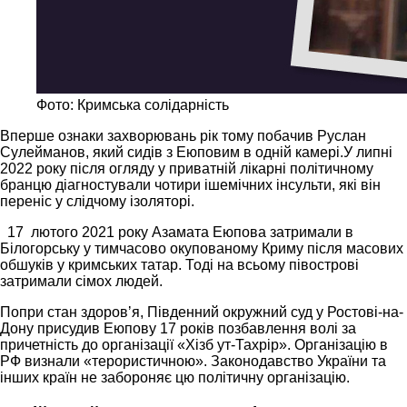
Фото: Кримська солідарність
Вперше ознаки захворювань рік тому побачив Руслан
Сулейманов, який сидів з Еюповим в одній камері.У липні
2022 року після огляду у приватній лікарні політичному
бранцю діагностували чотири ішемічних інсульти, які він
переніс у слідчому ізоляторі.
17 лютого 2021 року Азамата Еюпова затримали в
Білогорську у тимчасово окупованому Криму після масових
обшуків у кримських татар. Тоді на всьому півострові
затримали сімох людей.
Попри стан здоровʼя, Південний окружний суд у Ростові-на-
Дону присудив Еюпову 17 років позбавлення волі за
причетність до організації «Хізб ут-Тахрір». Організацію в
РФ визнали «терористичною». Законодавство України та
інших країн не забороняє цю політичну організацію.