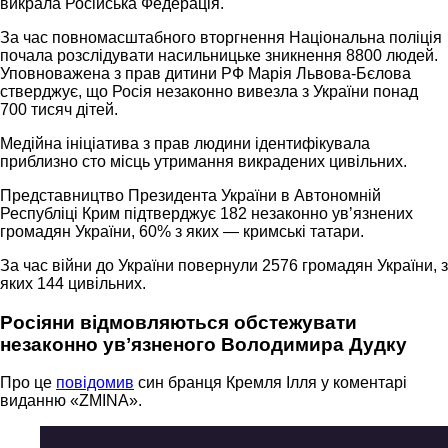
викрала Російська Федерація.
За час повномасштабного вторгнення Національна поліція
почала розслідувати насильницьке зникнення 8800 людей.
Уповноважена з прав дитини РФ Марія Львова-Бєлова
стверджує, що Росія незаконно вивезла з України понад
700 тисяч дітей.
Медійна ініціатива з прав людини ідентифікувала
приблизно сто місць утримання викрадених цивільних.
Представництво Президента України в Автономній
Республіці Крим підтверджує 182 незаконно увʼязнених
громадян України, 60% з яких — кримські татари.
За час війни до України повернули 2576 громадян України, з
яких 144 цивільних.
Росіяни відмовляються обстежувати
незаконно увʼязненого Володимира Дудку
Про це
повідомив
син бранця Кремля Ілля у коментарі
виданню «ZMINA».