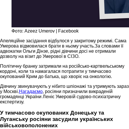
Фото: Azeez Umerov | Facebook
Апеляційне засідання відбулося у закритому режимі. Сама
Умерова відмовилася брати в ньому участь.За словами її
адвокатки Ольги Дінзе, рідні дівчини досі не отримали
дозволу на візит до Умерової в СІЗО.
Політичну бранку затримали на російсько-картвельському
кордоні, коли та намагалася потрапити у тимчасово
окупований Крим до батька, що хворіє на онкологію.
Дівчину звинувачують у нібито шпіонажі та утримують зараз
у Москві.
Нагадаємо
, росіяни призначили викраденій
громадянці України Леніє Умеровій судово-психіатричну
експертизу.
У тимчасово окупованих Донецьку та
Луганську росіяни засудили українських
військовополонених