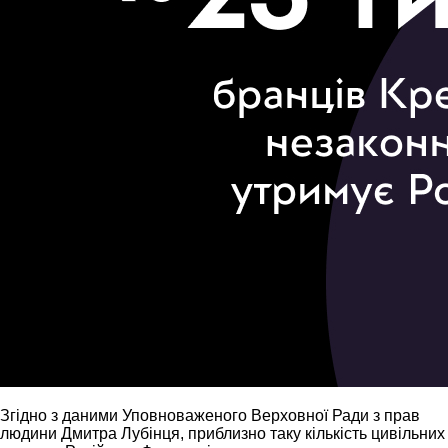
Згідно з даними Уповноваженого Верховної Ради з прав
людини Дмитра Лубінця, приблизно таку кількість цивільних