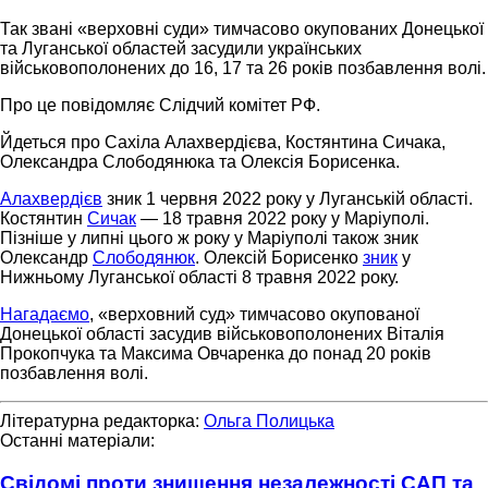
Так звані «верховні суди» тимчасово окупованих Донецької
та Луганської областей засудили українських
військовополонених до 16, 17 та 26 років позбавлення волі.
Про це повідомляє Слідчий комітет РФ.
Йдеться про Сахіла Алахвердієва, Костянтина Сичака,
Олександра Слободянюка та Олексія Борисенка.
Алахвердієв
зник 1 червня 2022 року у Луганській області.
Костянтин
Сичак
— 18 травня 2022 року у Маріуполі.
Пізніше у липні цього ж року у Маріуполі також зник
Олександр
Слободянюк
. Олексій Борисенко
зник
у
Нижньому Луганської області 8 травня 2022 року.
Нагадаємо
, «верховний суд» тимчасово окупованої
Донецької області засудив військовополонених Віталія
Прокопчука та Максима Овчаренка до понад 20 років
позбавлення волі.
Літературна редакторка:
Ольга Полицька
Останні матеріали:
Свідомі проти знищення незалежності САП та