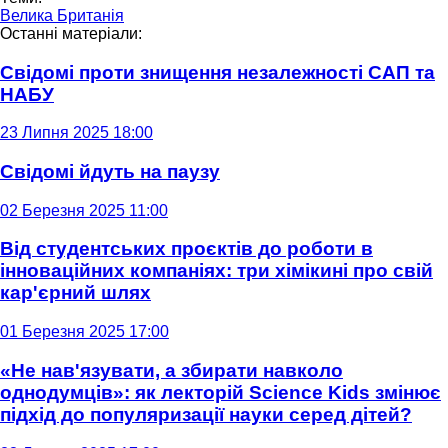
Велика Британія
Останні матеріали:
Свідомі проти знищення незалежності САП та
НАБУ
23 Липня 2025 18:00
Свідомі йдуть на паузу
02 Березня 2025 11:00
Від студентських проєктів до роботи в
інноваційних компаніях: три хімікині про свій
кар'єрний шлях
01 Березня 2025 17:00
«Не нав'язувати, а збирати навколо
однодумців»: як лекторій Science Kids змінює
підхід до популяризації науки серед дітей?