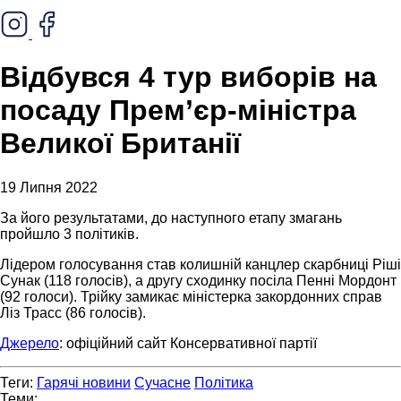
Відбувся 4 тур виборів на
посаду Прем’єр-міністра
Великої Британії
19 Липня 2022
За його результатами, до наступного етапу змагань
пройшло 3 політиків.
Лідером голосування став колишній канцлер скарбниці Ріші
Сунак (118 голосів), а другу сходинку посіла Пенні Мордонт
(92 голоси). Трійку замикає міністерка закордонних справ
Ліз Трасс (86 голосів).
Джерело
: офіційний сайт Консервативної партії
Теги:
Гарячі новини
Сучасне
Політика
Теми: