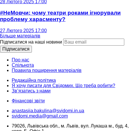
28 Лютого 2025 17:00
#НеМовчи: чому театри роками ігнорували
проблему харасменту?
27 Лютого 2025 17:00
Більше матеріалів
Підписатися на наші новини
Підписатися
Про нас
Спільнота
Правила поширення матеріалів
Редакційна політика
Я хочу писати для Свідомих. Що треба робити?
Зв’язатись з нами
Фінансові звіти
anastasiia.bakulina@svidomi.in.ua
svidomi.media@gmail.com
79026, Львівська обл., м. Львів, вул. Лукаша м., буд. 4,