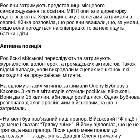
Росіяни затримують представниць місцевого
самоврядування та освітян. МІПЛ опитали директорку
однієї зі шкіл на Херсонщині, яку з колегами затримали в
серпні. Жінка розповіла, що росіяни вважали, що, за умови,
якщо вона погодиться на співпрацю, то за нею підуть
батьки і діти.
Активна позиція
Російські військові переслідують та затримують
журналісток, волонтерок та громадських активісток. Також
відомі випадки, коли викрадали місцевих мешканок, які
виходили на проукраїнські мітинги.
На одному з таких мітингів затримали Олену Бубнову з
Каховки. 3 квітня мітингарів оточили російські військові.
Вони дали 15 хвилин, аби люди розійшлися. Однак Бубнова
розпочала діалог з російським військовим, за що її
затримали.
«На мені був пов’язаний наш прапор. Військовий РФ підбіг
до мене і сказав: “Тряпку зніми”. Я йому відповіла, що це не
тряпка, а наш прапор. Після цього мене повели до
автозака», — згадує жінка. Два дні Олену тримали у