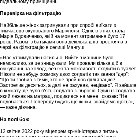
підвальному приміщенні.
Перевірка на фільтрацію
Найбільше жінок затримували при спробі виїхати з
тимчасово окупованого Маріуполя. Однією з них стала
Марія Вдовиченко, якій на момент затримання було 17
років. Разом із батьками вона декілька днів простояла в
черзі на фільтрацію в селищі Мангуш.
«Нас утримували насильно. Вийти з машини було
неможливо, за це знищували. Ми провели кілька діб в
очікуванні на холоді, без їжі та можливості сходити в туалет.
Ніколи не забуду розмову двох солдатів так званої “днр”:
“Що ти зробив з тими, хто не пройшов фільтрацію? —
Застрелив десятьох, а далі не рахував, нецікаво”. Я зайшла
в кімнату, де було п'ять солдатів зі зброєю. Один із солдатів,
який лежав на матраці, подивився на мене і сказав: “Не
подобається. Попереду будуть ще жінки, знайдемо щось”»,
— каже дівчина.
На полі бою
12 квітня 2022 року віцепрем’єр-міністерка з питань
реінтеграції тимчасово окупованих територій Ірина