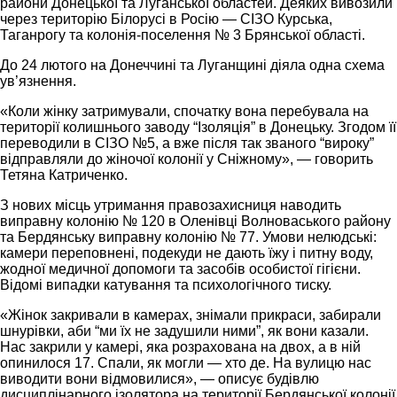
райони Донецької та Луганської областей. Деяких вивозили
через територію Білорусі в Росію — СІЗО Курська,
Таганрогу та колонія-поселення № 3 Брянської області.
До 24 лютого на Донеччині та Луганщині діяла одна схема
ув’язнення.
«Коли жінку затримували, спочатку вона перебувала на
території колишнього заводу “Ізоляція” в Донецьку. Згодом її
переводили в СІЗО №5, а вже після так званого “вироку”
відправляли до жіночої колонії у Сніжному», — говорить
Тетяна Катриченко.
З нових місць утримання правозахисниця наводить
виправну колонію № 120 в Оленівці Волноваського району
та Бердянську виправну колонію № 77. Умови нелюдські:
камери переповнені, подекуди не дають їжу і питну воду,
жодної медичної допомоги та засобів особистої гігієни.
Відомі випадки катування та психологічного тиску.
«Жінок закривали в камерах, знімали прикраси, забирали
шнурівки, аби “ми їх не задушили ними”, як вони казали.
Нас закрили у камері, яка розрахована на двох, а в ній
опинилося 17. Спали, як могли — хто де. На вулицю нас
виводити вони відмовилися», — описує будівлю
дисциплінарного ізолятора на території Бердянської колонії