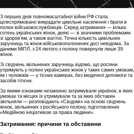
З перших днів повномасштабної війни РФ стала
цілеспрямовано викрадати цивільне населення і брати в
полон військовослужбовців. Серед затриманих — кілька
сотень українських жінок, деякі — зі значними проблемами
зі здоров'ям, а також вагітні. Точна кількість цивільних
заручниць та жінок-військовополонених досі невідома. За
даними МІПЛ, з 24 лютого з полону повернули лише 39
жінок.
Зі свідчень звільнених заручниць відомо, що росіяни
утримують у полоні українських жінок у таких самих умовам,
як і чоловіків — у тісних камерах, без медичної допомоги та
засобів гігієни.
За якими ознаками незаконно затримували українок, в яких
умовах та місцях їх утримували та за яких обставин
звільняли — розповідають «Свідомі» на основі свідчень
жінок, звільнених з російського полону, підготовлених
«Медійною ініціативою за права людини».
Затримання: причини та обставини