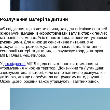
Розлучення матері та дитини
«Є свідчення, що в деяких випадках для гігієнічних потреб
жінки були змушені використовувати вату зі старих гнилих
матраців в камерах. Усіх жінок оглядали одними гумовими
рукавицями. Для жінок це сенситивне питання, яке
стосується загрози сексуального насильства й питання
сепарації матері та дитини», — зауважує координаторка
МІПЛ Ольга Решетилова.
У
дослідженні
МІПЛ щодо незаконного затримання та
утримування жінок на території Донеччини та Луганщини
задокументовані історії, коли матір навмисно розлучали з
дитиною, яка ще перебувала на грудному вигодовуванні.
Окрім цього, росіяни також утримують і вагітних жінок.