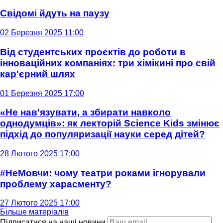
Свідомі йдуть на паузу
02 Березня 2025 11:00
Від студентських проєктів до роботи в
інноваційних компаніях: три хімікині про свій
кар'єрний шлях
01 Березня 2025 17:00
«Не нав'язувати, а збирати навколо
однодумців»: як лекторій Science Kids змінює
підхід до популяризації науки серед дітей?
28 Лютого 2025 17:00
#НеМовчи: чому театри роками ігнорували
проблему харасменту?
27 Лютого 2025 17:00
Більше матеріалів
Підписатися на наші новини