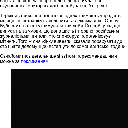
боїться розповідати про полон, бо на тимчасово
окупованих територіях досі перебувають їхні рідні.
Терміни утримання різняться: одних тримають упродовж
місяців, інших можуть звільнити за декілька днів. Олену
Бубнову в полоні утримували три доби. Їй пообіцяли, що
випустять за умови, що вона дасть інтерв’ю російським
журналістами: питали, хто спонсорує та організовує
мітинги. Того ж дня жінку вивезли, сказали порахувати до
ста і бігти додому, щоб встигнути до комендантської години.
Ознайомитись детальніше зі звітом та рекомендаціями
можна за
покликанням
.