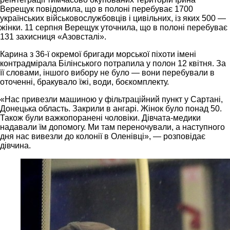
Верещук повідомила, що в полоні перебуває 1700
українських військовослужбовців і цивільних, із яких 500 —
жінки. 11 серпня Верещук уточнила, що в полоні перебуває
131 захисниця «Азовсталі».
Карина з 36-ї окремої бригади морської піхоти імені
контрадмірала Білінського потрапила у полон 12 квітня. За
її словами, іншого вибору не було — вони перебували в
оточенні, бракувало їжі, води, боєкомплекту.
«Нас привезли машиною у фільтраційний пункт у Сартані,
Донецька область. Закрили в ангарі. Жінок було понад 50.
Також були важкопоранені чоловіки. Дівчата-медики
надавали їм допомогу. Ми там переночували, а наступного
дня нас вивезли до колонії в Оленівці», — розповідає
дівчина.