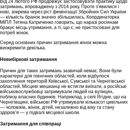
Від 24 лютого РФ продовжує застосовувати практику щодо
затримань, впроваджену з 2014 року. Проте з'явилися і
нові, зокрема через ріст фемінізації Збройних Сил України
— кількість бранок значно збільшилась. Координаторка
МІПЛ Тетяна Катриченко говорить, що наразі росіянам
бракує місць утримання, а ті, що є, не пристосовані для
потреб жінок.
Серед основних причин затримання жінок можна
виокремити декілька.
Невибіркові затримання
Причин для таких затримань зазвичай немає. Вони були
характерні для північних областей, коли відбулося
захоплення територій Київської, Сумської та Чернігівської
областей. Місцеві мешканці не встигли виїхати, а російські
військовослужбовці затримували людей на вулицях,
поблизу власних будинків. Наприклад, у селі Ягідне, що на
Чернігівщині, військові РФ утримували кількасот цивільних
— чоловіків, жінок, дітей, незалежно від віку та стану
здоров’я — у підвалі місцевої школи.
Затримання для співпраці