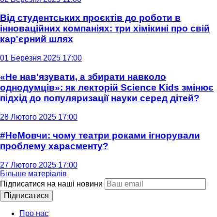
Від студентських проєктів до роботи в
інноваційних компаніях: три хімікині про свій
кар'єрний шлях
01 Березня 2025 17:00
«Не нав'язувати, а збирати навколо
однодумців»: як лекторій Science Kids змінює
підхід до популяризації науки серед дітей?
28 Лютого 2025 17:00
#НеМовчи: чому театри роками ігнорували
проблему харасменту?
27 Лютого 2025 17:00
Більше матеріалів
Підписатися на наші новини
Підписатися
Про нас