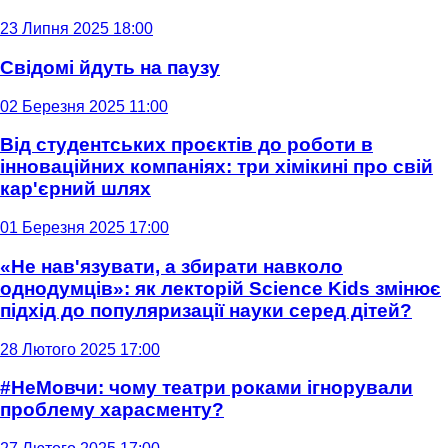
23 Липня 2025 18:00
Свідомі йдуть на паузу
02 Березня 2025 11:00
Від студентських проєктів до роботи в
інноваційних компаніях: три хімікині про свій
кар'єрний шлях
01 Березня 2025 17:00
«Не нав'язувати, а збирати навколо
однодумців»: як лекторій Science Kids змінює
підхід до популяризації науки серед дітей?
28 Лютого 2025 17:00
#НеМовчи: чому театри роками ігнорували
проблему харасменту?