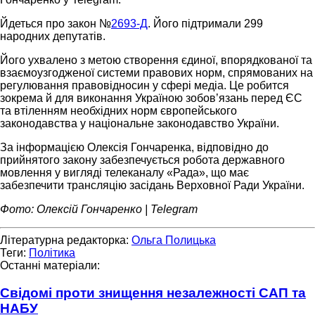
Йдеться про закон №
2693-Д
. Його підтримали 299
народних депутатів.
Його ухвалено з метою створення єдиної, впорядкованої та
взаємоузгодженої системи правових норм, спрямованих на
регулювання правовідносин у сфері медіа. Це робится
зокрема й для виконання Україною зобов’язань перед ЄС
та втіленням необхідних норм європейського
законодавства у національне законодавство України.
За інформацією Олексія Гончаренка, відповідно до
прийнятого закону забезпечується робота державного
мовлення у вигляді телеканалу «Рада», що має
забезпечити трансляцію засідань Верховної Ради України.
Фото: Олексій Гончаренко | Telegram
Літературна редакторка:
Ольга Полицька
Теги:
Політика
Останні матеріали:
Свідомі проти знищення незалежності САП та
НАБУ