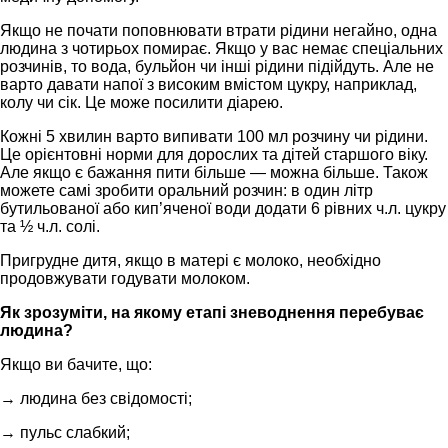
Якщо не почати поповнювати втрати рідини негайно, одна
людина з чотирьох помирає. Якщо у вас немає спеціальних
розчинів, то вода, бульйон чи інші рідини підійдуть. Але не
варто давати напої з високим вмістом цукру, наприклад,
колу чи сік. Це може посилити діарею.
Кожні 5 хвилин варто випивати 100 мл розчину чи рідини.
Це орієнтовні норми для дорослих та дітей старшого віку.
Але якщо є бажання пити більше — можна більше. Також
можете самі зробити оральний розчин: в один літр
бутильованої або кип’яченої води додати 6 рівних ч.л. цукру
та ½ ч.л. солі.
Пригрудне дитя, якщо в матері є молоко, необхідно
продовжувати годувати молоком.
Як зрозуміти, на якому етапі зневоднення перебуває
людина?
Якщо ви бачите, що:
→ людина без свідомості;
→ пульс слабкий;