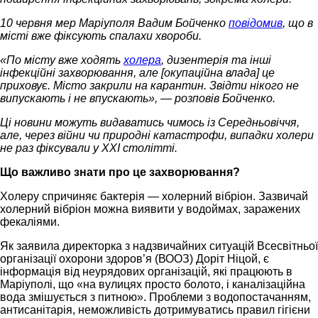
10 червня мер Маріуполя Вадим Бойченко
повідомив
, що в
місті вже фіксують спалахи хвороби.
«По місту вже ходять
холера
, дизентерія та інші
інфекційні захворювання, але [окупаційна влада] це
приховує. Місто закрили на карантин. Звідти нікого не
випускають і не впускають», — розповів Бойченко.
Ці новини можуть видаватись чимось із Середньовіччя,
але, через війни чи природні катастрофи, випадки холери
не раз фіксували у XXI столітті.
Що важливо знати про це захворювання?
Холеру спричиняє бактерія — холерний вібріон. Зазвичай
холерний вібріон можна виявити у водоймах, заражених
фекаліями.
Як заявила директорка з надзвичайних ситуацій Всесвітньої
організації охорони здоров’я (ВООЗ) Доріт Ніцой, є
інформація від неурядових організацій, які працюють в
Маріуполі, що «на вулицях просто болото, і каналізаційна
вода змішується з питною». Проблеми з водопостачанням,
антисанітарія, неможливість дотримуватись правил гігієни