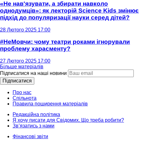
«Не нав'язувати, а збирати навколо
однодумців»: як лекторій Science Kids змінює
підхід до популяризації науки серед дітей?
28 Лютого 2025 17:00
#НеМовчи: чому театри роками ігнорували
проблему харасменту?
27 Лютого 2025 17:00
Більше матеріалів
Підписатися на наші новини
Підписатися
Про нас
Спільнота
Правила поширення матеріалів
Редакційна політика
Я хочу писати для Свідомих. Що треба робити?
Зв’язатись з нами
Фінансові звіти