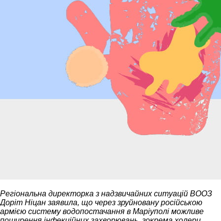
Регіональна директорка з надзвичайних ситуацій ВООЗ
Доріт Ніцан заявила, що через зруйновану російською
армією систему водопостачання в Маріуполі можливе
поширення інфекційних захворювань, зокрема холери.