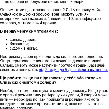
— це основні передумови виникнення холери.
Які симптоми цього захворювання? Як і у випадку майже з
будь-якою іншою хворобою, вони можуть бути як
помірними, так і важкими. 1 людина з 10, яка інфікується
холерою, матиме важкі прояви.
В першу чергу симптомами є:
сильна діарея;
блювання;
судоми в ногах.
Нестримна діарея призводить до сильного зневоднення.
Якщо терміново не допомогти людині відновити водний
баланс, смерть може наступити протягом годин. Зазвичай
симптоми виникають
від 2 годин до 5 днів після зараження.
Що робити, якщо ви підозрюєте у себе або когось з
близьких симптоми холери?
Необхідно терміново шукати медичну допомогу. Якщо у вас
є оральні розчини типу регідрону чи хумани, й хворий може
пити — необхідно почати приймати ці розчини якомога
швидше — це може врятувати життя, поки ви чекаєте на
медичну допомогу.