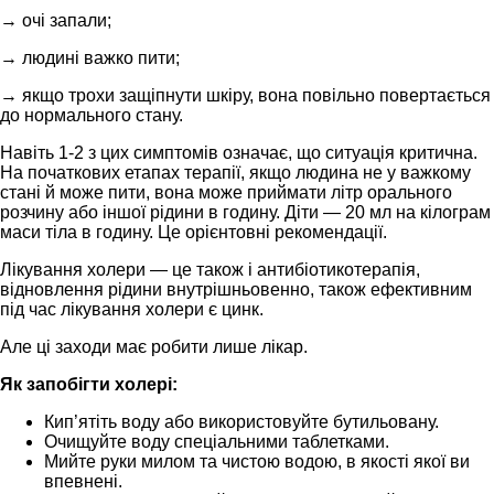
→ очі запали;
→ людині важко пити;
→ якщо трохи защіпнути шкіру, вона повільно повертається
до нормального стану.
Навіть 1-2 з цих симптомів означає, що ситуація критична.
На початкових етапах терапії, якщо людина не у важкому
стані й може пити, вона може приймати літр орального
розчину або іншої рідини в годину. Діти — 20 мл на кілограм
маси тіла в годину. Це орієнтовні рекомендації.
Лікування холери — це також і антибіотикотерапія,
відновлення рідини внутрішньовенно, також ефективним
під час лікування холери є цинк.
Але ці заходи має робити лише лікар.
Як запобігти холері:
Кип’ятіть воду або використовуйте бутильовану.
Очищуйте воду спеціальними таблетками.
Мийте руки милом та чистою водою, в якості якої ви
впевнені.