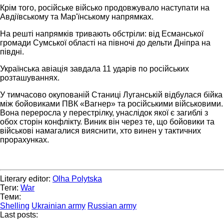
Крім того, російське військо продовжувало наступати на
Авдіївському та Мар'їнському напрямках.
На решті напрямків тривають обстріли: від Есманської
громади Сумської області на півночі до дельти Дніпра на
півдні.
Українська авіація завдала 11 ударів по російських
розташуваннях.
У тимчасово окупованій Станиці Луганській відбулася бійка
між бойовиками ПВК «Вагнер» та російськими військовими.
Вона переросла у перестрілку, унаслідок якої є загиблі з
обох сторін конфлікту. Виник він через те, що бойовики та
військові намагалися вияснити, хто винен у тактичних
прорахунках.
Literary editor:
Olha Polytska
Теги:
War
Теми:
Shelling
Ukrainian army
Russian army
Last posts: