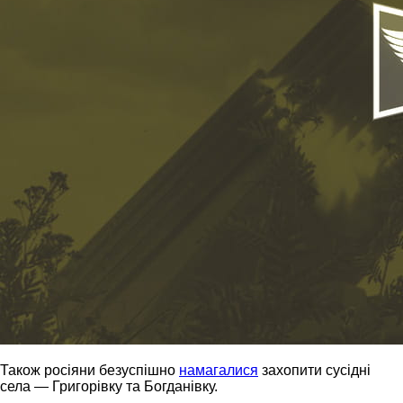
Також росіяни безуспішно
намагалися
захопити сусідні
села — Григорівку та Богданівку.