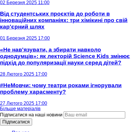
02 Березня 2025 11:00
Від студентських проєктів до роботи в
інноваційних компаніях: три хімікині про свій
кар'єрний шлях
01 Березня 2025 17:00
«Не нав'язувати, а збирати навколо
однодумців»: як лекторій Science Kids змінює
підхід до популяризації науки серед дітей?
28 Лютого 2025 17:00
#НеМовчи: чому театри роками ігнорували
проблему харасменту?
27 Лютого 2025 17:00
Більше матеріалів
Підписатися на наші новини
Підписатися