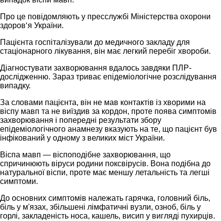
Про це повідомляють у пресслужбі Міністерства охорони
здоров‘я України.
Пацієнта госпіталізували до медичного закладу для
стаціонарного лікування, він має легкий перебіг хвороби.
Діагностувати захворювання вдалось завдяки ПЛР-
дослідженню. Зараз триває епідеміологічне розслідування
випадку.
За словами пацієнта, він не мав контактів із хворими на
віспу мавп та не виїздив за кордон, проте поява симптомів
захворювання і попередні результати збору
епідеміологічного анамнезу вказують на те, що пацієнт був
інфікований у одному з великих міст України.
Віспа мавп — віспоподібне захворювання, що
спричинюють віруси родини поксвірусів. Вона подібна до
натуральної віспи, проте має меншу летальність та легші
симптоми.
До основних симптомів належать гарячка, головний біль,
біль у м'язах, збільшені лімфатичні вузли, озноб, біль у
горлі, закладеність носа, кашель, висип у вигляді пухирців.