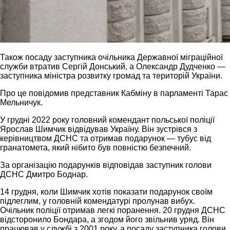
Також посаду заступника очільника Державної міграційної
служби втратив Сергій Донський, а Олександр Дудченко —
заступника міністра розвитку громад та територій України.
Про це повідомив представник Кабміну в парламенті Тарас
Мельничук.
У грудні 2022 року головний комендант польської поліції
Ярослав Шимчик відвідував Україну. Він зустрівся з
керівництвом ДСНС та отримав подарунок — тубус від
гранатомета, який нібито був повністю безпечний.
За організацію подарунків відповідав заступник голови
ДСНС Дмитро Боднар.
14 грудня, коли Шимчик хотів показати подарунок своїм
підлеглим, у головній комендатурі пролунав вибух.
Очільник поліції отримав легкі поранення. 20 грудня ДСНС
відсторонило Бондара, а згодом його звільнив уряд. Він
працював у службі з 2001 року, а посаду заступника голови