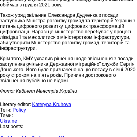
обіймав з грудня 2021 року.
Також уряд звільнив Олександра Дудченка з посади
заступника Міністра розвитку громад та територій України з
питань цифрового розвитку, цифрових трансформацій і
цифровізації. Наразі це міністерство перебуває у процесі
ліквідації та має злитися з міністерством інфраструктури,
аби утворити Міністерство розвитку громад, територій та
інфраструктури.
Крім того, КМУ ухвалив рішення щодо звільнення з посади
заступника очільника Державної міграційної служби Сергія
Донського. Його було призначено на цю посаду в січні 2020
року строком на пʼять років. Причини дострокового
звільнення публічно не відомі.
Фото: Кабінет Міністрів України
Literary editor:
Kateryna Kruhova
Теги:
Policy
Теми:
Ukraine
Last posts: