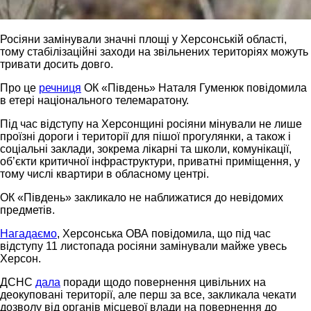
Росіяни замінували значні площі у Херсонській області,
тому стабілізаційні заходи на звільнених територіях можуть
тривати досить довго.
Про це
речниця
ОК «Південь» Наталя Гуменюк повідомила
в етері національного телемаратону.
Під час відступу на Херсонщині росіяни мінували не лише
проїзні дороги і території для пішої прогулянки, а також і
соціальні заклади, зокрема лікарні та школи, комунікації,
об’єкти критичної інфраструктури, приватні приміщення, у
тому числі квартири в обласному центрі.
ОК «Південь» закликало не наближатися до невідомих
предметів.
Нагадаємо
, Херсонська ОВА повідомила, що під час
відступу 11 листопада росіяни замінували майже увесь
Херсон.
ДСНС
дала
поради щодо повернення цивільних на
деокуповані території, але перш за все, закликала чекати
дозволу від органів місцевої влади на повернення до