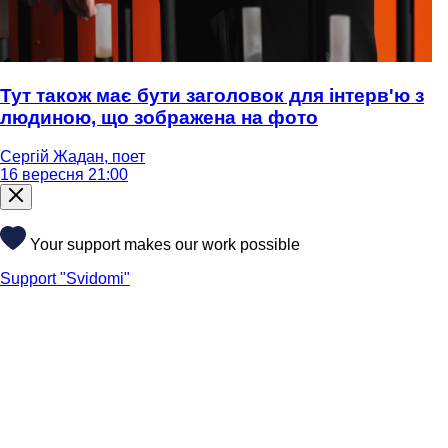
Тут також має бути заголовок для інтерв'ю з
людиною, що зображена на фото
Сергій Жадан, поет
16 вересня 21:00
Your support makes our work possible
Support "Svidomi"