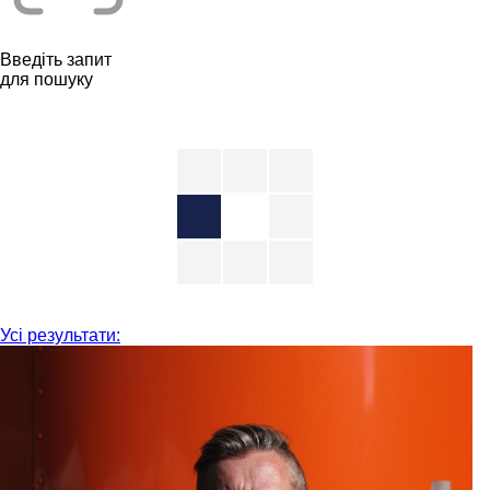
Введіть запит
для пошуку
Усі результати: