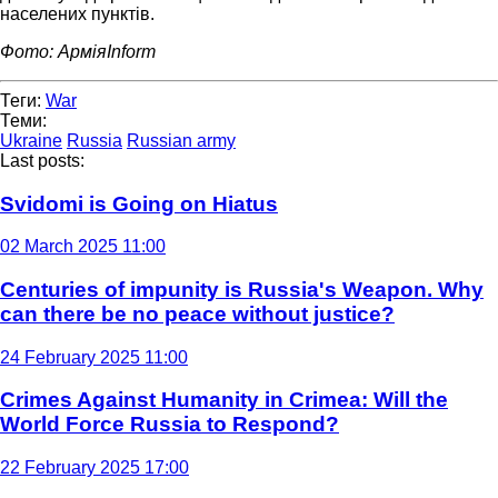
населених пунктів.
Фото: АрміяInform
Теги:
War
Теми:
Ukraine
Russia
Russian army
Last posts:
Svidomi is Going on Hiatus
02 March 2025 11:00
Centuries of impunity is Russia's Weapon. Why
can there be no peace without justice?
24 February 2025 11:00
Crimes Against Humanity in Crimea: Will the
World Force Russia to Respond?
22 February 2025 17:00