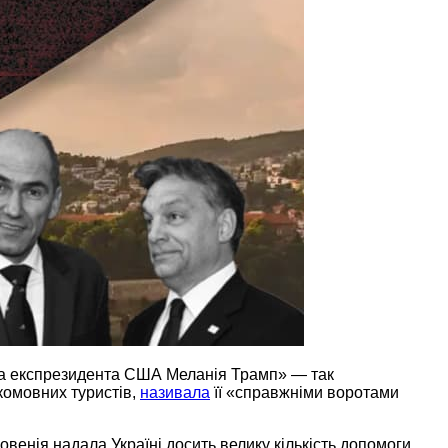
на експрезидента США Меланія Трамп» — так
комовних туристів,
називала
її «справжніми воротами
енія надала Україні досить велику кількість допомоги.