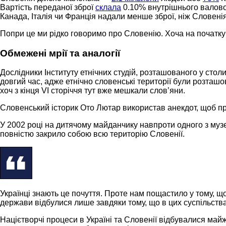
Вартість переданої зброї
склала
0.10% внутрішнього валовог
Канада, Італія чи Франція надали менше зброї, ніж Словені
Попри це ми рідко говоримо про Словенію. Хоча на початку X
Обмежені мрії та аналогії
Дослідники Інституту етнічних студій, розташованого у стол
довгий час, адже етнічно словенські території були розташо
хоч з кінця VI сторіччя тут вже мешкали слов’яни.
Словенський історик Ото Лютар використав анекдот, щоб 
У 2002 році на дитячому майданчику навпроти одного з музе
повністю закрило собою всю територію Словенії.
Українці знають це почуття. Проте нам пощастило у тому, що
держави відбулися лише завдяки тому, що в цих суспільствах
Націєтворчі процеси в Україні та Словенії відбувалися ма