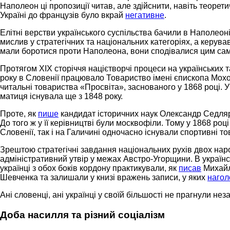
Наполеон ці пропозиції читав, але здійснити, навіть теорет
Україні до французів було вкрай
негативне
.
Елітні верстви українського суспільства бачили в Наполеон
мислив у стратегічних та національних категоріях, а керува
мали боротися проти Наполеона, вони сподівалися цим сами
Протягом ХІХ сторіччя націєтворчі процеси на українських т
року в Словенії працювало Товариство імені єпископа Мохо
читальні товариства «Просвіта», заснованого у 1868 році. 
матиця існувала ще з 1848 року.
Проте, як
пише
кандидат історичних наук Олександр Седляр,
До того ж у її керівництві були москвофіли. Тому у 1868 роц
Словенії, так і на Галичині одночасно існували спортивні т
Зрештою стратегічні завдання національних рухів двох наро
адміністративний утвір у межах Австро-Угорщини. В українс
українці з обох боків кордону практикували, як
писав
Михайл
Шевченка та залишали у книзі вражень записи, у яких
наго
Ані словенці, ані українці у своїй більшості не прагнули не
Доба насилля та різний соціалізм