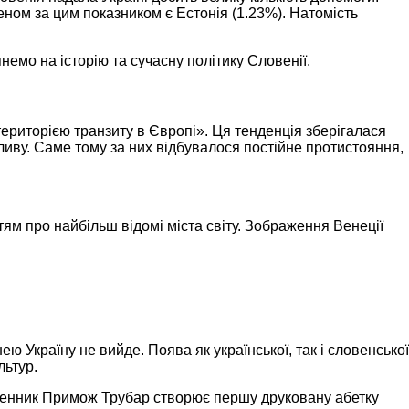
ом за цим показником є Естонія (1.23%). Натомість
немо на історію та сучасну політику Словенії.
ериторією транзиту в Європі». Ця тенденція зберігалася
впливу. Саме тому за них відбувалося постійне протистояння,
ям про найбільш відомі міста світу. Зображення Венеції
ю Україну не вийде. Поява як української, так і словенської
льтур.
ященник Примож Трубар створює першу друковану абетку