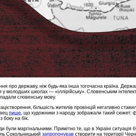
ня про державу, ніж будь-яка інша тогочасна країна. Держа
ня у молодших школах — «іллірійську». Словенським інтеле
икладали словенську мову.
ацієтворення, більшість жителів провінцій негативно ставил
івец
пише
, що художники з народу зображали такий сюжет: фр
з боку на бік.
ди були маргінальними. Примітно те, що в Україні ситуація 
халь Сокольницький
запропонував
створити на території Черн