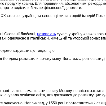
о продукту країни. Для порівняння, абсолютним рекордсмен
я, проте виділили більше фінансової допомоги.
X сторіччя українці та словенці жили в одній імперії! Погля
иці Словенії Любляні,
називають
сучасну країну «важливою т
вані одночасно в італійській, німецькій та угорській зонах 
продемонструвати цю тенденцію:
ї Лондона розмістили велику мапу. Вона мала розповісти діт
 навіть якщо намалювати велику Москву, повністю закрити не
 існувала освічена еліта, яка доклалася до розвитку цих ку
йже одночасно. Наприклад, у 1550 році протестантський св