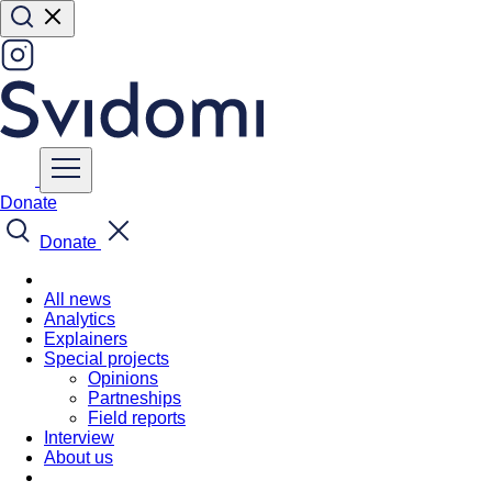
Donate
Donate
All news
Analytics
Explainers
Special projects
Opinions
Partneships
Field reports
Interview
About us