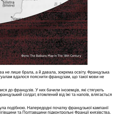
ва не лише брала, а й давала, зокрема освіту. Французька
ктуалам вдалося пояснити французам, що такої мови не
ися до французів. У них бачили іноземців, які стягують
анцузький солдат, втомлений від їжі та напоїв, влягається
була подібною. Напередодні початку французької кампанії
ігівщини та Полтавщини підконтрольні Франції князівства.