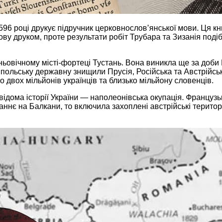
1596 році друкує підручник церковнослов’янської мови. Ця 
ву друком, проте результати робіт Трубара та Зизанія под
ньовічному місті-фортеці Тустань. Вона виникла ще за доби 
 польську державну знищили Прусія, Російська та Австрійська
ко двох мільйонів українців та близько мільйону словенців.
евідома історії України — наполеонівська окупація. Французьк
аннє на Балкани, то включила захоплені австрійські територ