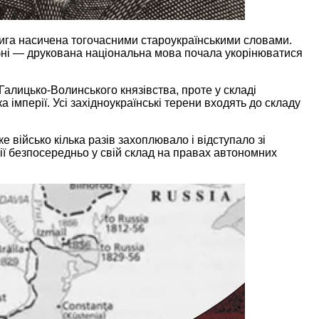
книга насичена тогочасними староукраїнськими словами.
ібні — друкована національна мова почала укорінюватися
Галицько-Волинського князівства, проте у складі
 імперії. Усі західноукраїнські терени входять до складу
е військо кілька разів захоплювало і відступало зі
ії безпосередньо у свій склад на правах автономних