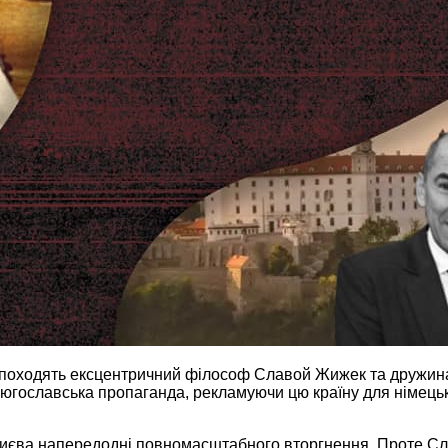
и походять ексцентричний філософ Славой Жижек та дружи
 югославська пропаганда, рекламуючи цю країну для німець
иєва напередодні повномасштабного вторгнення. Проте Слов