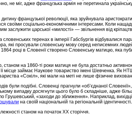
ично, не міг, адже французька армія не перетинала українсь
і дитину французької революції, яка зруйнувала аристократ
вся своїми соціально-економічними інтересами. Коли нащадки
м заслужити царської «милості» — звільнення від кріпацтв
а словенських теренах в імперії Габсбургів відбувалися пар
ра, які просували словенську мову серед неписемних людей
У 1864 році в Словенії створено Словенську матицю, яка пу
 станом на 1860-ті роки матиця не була достатньо активно
і її місце займає Наукове товариство імені Шевченка. Як НТШ,
овариства «Сокіл», які мали на меті не лише фізичне вихова
дів були подібні. Словенці прагнули «об’єднаної Словенії»,
ькому випадку досягнути цього було б складніше, адже більш
о Грушевський, «заходи до зближення». Наприклад, вихідці
лошували
на своїй національній та регіональній ідентичності
залежності станом на початок ХХ сторіччя.