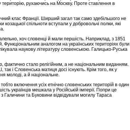
ку територію, рухаючись на Москву. Проте ставлення в
ичний клас Франції. Ширший загал так само здебільшого не
 козацької спільноти вступали у добровольчі полки, які
а.
алельно, хоч словенці й мали першість. Наприклад, з 1851
. Функціональним аналогом на українських територіях були
блікувала наукову літературу словенською. Галицько-Руська
ю, фактично стало релігійним, а не національним виданням.
 так і Словенська матиця досі існують. Крім того, як у
ння молоді, а й національне.
 тобто включення усіх етнічно словенських територій в один
ість українців мешкала у Російській імперії. Попри це
 з Галичини та Буковини відвідували могилу Тараса
.