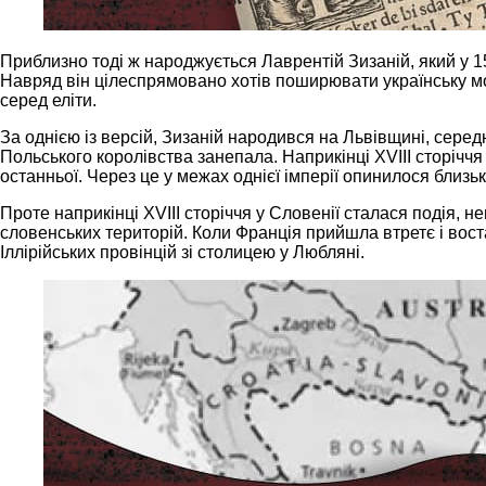
Приблизно тоді ж народжується Лаврентій Зизаній, який у 
Навряд він цілеспрямовано хотів поширювати українську мо
серед еліти.
За однією із версій, Зизаній народився на Львівщині, серед
Польського королівства занепала. Наприкінці XVIII сторіччя
останньої. Через це у межах однієї імперії опинилося близь
Проте наприкінці XVIII сторіччя у Словенії сталася подія, н
словенських територій. Коли Франція прийшла втретє і вост
Іллірійських провінцій зі столицею у Любляні.