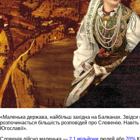
«Маленька держава, найбільш західна на Балканах. Звідс
розпочинається більшість розповідей про Словенію. Навіть
Югославії».
Словенія дійсно маленька —
2.1 мільйони
людей або
70%
К