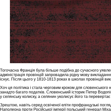
Тогочасна Франція була більше подібна до сучасного уявлен
адміністрація провінцій запровадила рідну мову викладан
існує. Після цього у 1810-1813 роках в школах провінцій в
Хоч ця політика і стала черговим кроком для словенського н
занадто багато податків. Словенський історик Петер Водоп
у селянську колиску, а селянин уколисує його та перевертає 
Зрештою, навіть серед освіченої еліти профранцузькі погля
Наполеона проти Російської імперії польський генерал Мі