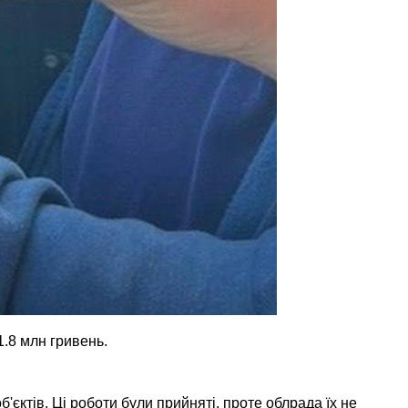
1.8 млн гривень.
єктів. Ці роботи були прийняті, проте облрада їх не