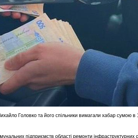
Михайло Головко та його спільники вимагали хабар сумою в 
мунальних підприємств області ремонти інфраструктурних об'