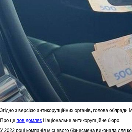
Згідно з версією антикорупційних органів, голова облради 
Про це
повідомляє
Національне антикорупційне бюро.
У 2022 році компанія місцевого бізнесмена виконала для ко