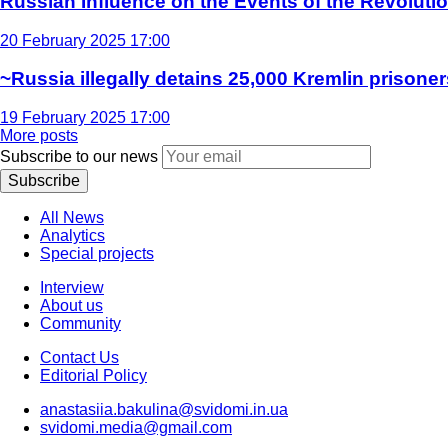
Russian Influence on the Events of the Revoluti
20 February 2025 17:00
~Russia illegally detains 25,000 Kremlin prisoner
19 February 2025 17:00
More posts
Subscribe to our news
Subscribe
All News
Analytics
Special projects
Interview
About us
Community
Contact Us
Editorial Policy
anastasiia.bakulina@svidomi.in.ua
svidomi.media@gmail.com