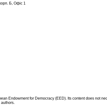
корп. Б, Офіс 1
opean Endowment for Democracy (EED). Its content does not necess
s authors.