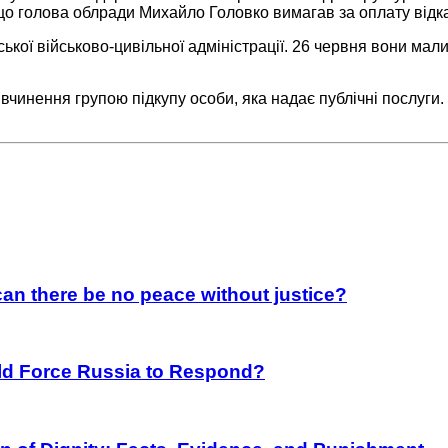
 голова облради Михайло Головко вимагав за оплату відкат
кої військово-цивільної адміністрації. 26 червня вони мали
чинення групою підкупу особи, яка надає публічні послуги
an there be no peace without justice?
rld Force Russia to Respond?