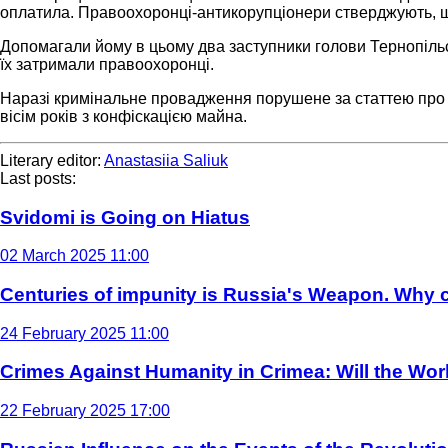
оплатила. Правоохоронці-антикорупціонери стверджують, що
Допомагали йому в цьому два заступники голови Тернопільсь
їх затримали правоохоронці.
Наразі кримінальне провадження порушене за статтею про в
вісім років з конфіскацією майна.
Literary editor:
Anastasiia Saliuk
Last posts:
Svidomi is Going on Hiatus
02 March 2025 11:00
Centuries of impunity is Russia's Weapon. Why c
24 February 2025 11:00
Crimes Against Humanity in Crimea: Will the Wo
22 February 2025 17:00