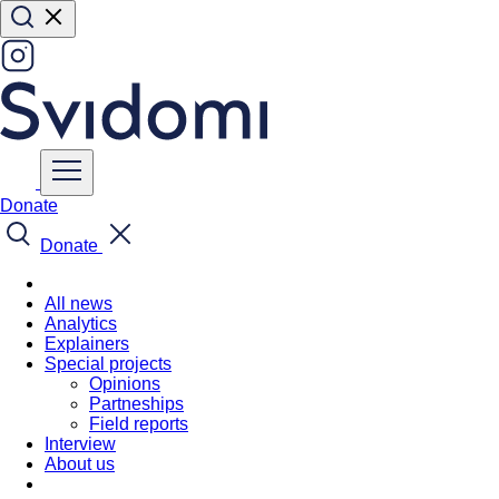
Donate
Donate
All news
Analytics
Explainers
Special projects
Opinions
Partneships
Field reports
Interview
About us