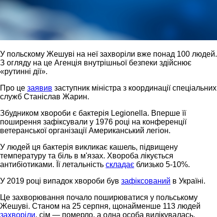
У польскому Жешуві на неї захворіли вже понад 100 людей.
З огляду на це Агенція внутрішньої безпеки здійснює
«рутинні дії».
Про це
заявив
заступник міністра з координації спеціальних
служб Станіслав Жарин.
Збудником хвороби є бактерія Legionella. Вперше її
поширення зафіксували у 1976 році на конференції
ветеранської організації Американський легіон.
У людей ця бактерія викликає кашель, підвищену
температуру та біль в м'язах. Хвороба лікується
антибіотиками. Її летальність
складає
близько 5-10%.
У 2019 році випадок хвороби був
зафіксований
в Україні.
Це захворювання почало поширюватися у польському
Жешуві. Станом на 25 серпня, щонайменше 113 людей
захворіли
, сім — померло, а одна особа вилікувалась.