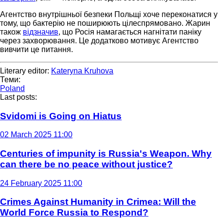
Агентство внутрішньої безпеки Польщі хоче переконатися у
тому, що бактерію не поширюють цілеспрямовано. Жарин
також
відзначив
, що Росія намагається нагнітати паніку
через захворювання. Це додатково мотивує Агентство
вивчити це питання.
Literary editor:
Kateryna Kruhova
Теми:
Poland
Last posts:
Svidomi is Going on Hiatus
02 March 2025 11:00
Centuries of impunity is Russia's Weapon. Why
can there be no peace without justice?
24 February 2025 11:00
Crimes Against Humanity in Crimea: Will the
World Force Russia to Respond?