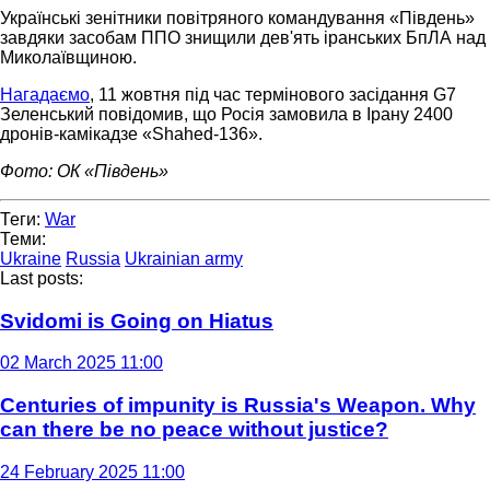
Українські зенітники повітряного командування «Південь»
завдяки засобам ППО знищили дев'ять іранських БпЛА над
Миколаївщиною.
Нагадаємо
, 11 жовтня під час термінового засідання G7
Зеленський повідомив, що Росія замовила в Ірану 2400
дронів-камікадзе «Shahed-136».
Фото: ОК «Південь»
Теги:
War
Теми:
Ukraine
Russia
Ukrainian army
Last posts:
Svidomi is Going on Hiatus
02 March 2025 11:00
Centuries of impunity is Russia's Weapon. Why
can there be no peace without justice?
24 February 2025 11:00