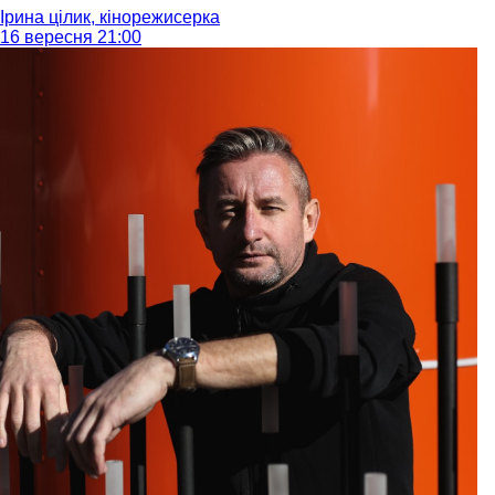
Ірина цілик, кінорежисерка
16 вересня 21:00