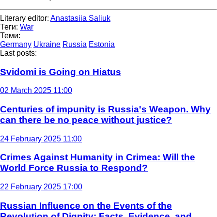
Literary editor:
Anastasiia Saliuk
Теги:
War
Теми:
Germany
Ukraine
Russia
Estonia
Last posts:
Svidomi is Going on Hiatus
02 March 2025 11:00
Centuries of impunity is Russia's Weapon. Why
can there be no peace without justice?
24 February 2025 11:00
Crimes Against Humanity in Crimea: Will the
World Force Russia to Respond?
22 February 2025 17:00
Russian Influence on the Events of the
Revolution of Dignity: Facts, Evidence, and