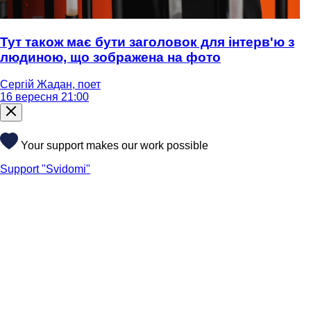
Тут також має бути заголовок для інтерв'ю з
людиною, що зображена на фото
Сергій Жадан, поет
16 вересня 21:00
Your support makes our work possible
Support "Svidomi"