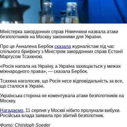
Міністерка закордонних справ Німеччини назвала атаки
безпілотників на Москву законними для України.
Про це Анналена Бербок
сказала
журналістам під час
спільного брифінгу з Міністром закордонних справ Естонії
Маргусом Тсахкною.
«Росія напала на Україну, а Україна захищається у межах
міжнародного права», — сказала Бербок.
Тсахкна наголосив, що Росія несе відповідальність за все,
що сталося в Україні.
Українська сторона не коментувала атаки безпілотників на
Москву.
Нагадаємо
, 11 серпня у Москві нібито пролунали вибухи.
Російська влада заявила про збитий безпілотник.
Фото: Christoph Soeder