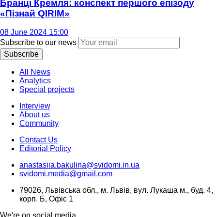
Бранці Кремля: конспект першого епізоду
«Пізнай QIRIM»
08 June 2024 15:00
Subscribe to our news
Subscribe
All News
Analytics
Special projects
Interview
About us
Community
Contact Us
Editorial Policy
anastasiia.bakulina@svidomi.in.ua
svidomi.media@gmail.com
79026, Львівська обл., м. Львів, вул. Лукаша м., буд. 4,
корп. Б, Офіс 1
We're on social media