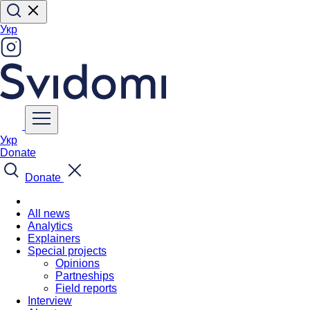
Укр
Укр
Donate
Donate
All news
Analytics
Explainers
Special projects
Opinions
Partneships
Field reports
Interview