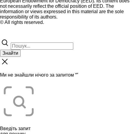
European Endowment for Democracy (EED). Its content does
not necessarily reflect the official position of EED. The
information or views expressed in this material are the sole
responsibility of its authors.
© All rights reserved.
Знайти
Ми не знайшли нічого за запитом “
”
Введіть запит
для пошуку