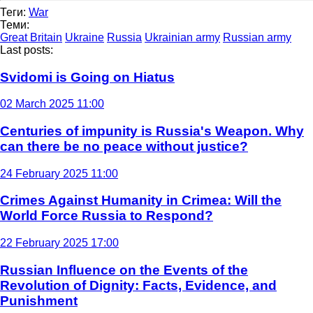
Теги:
War
Теми:
Great Britain
Ukraine
Russia
Ukrainian army
Russian army
Last posts:
Svidomi is Going on Hiatus
02 March 2025 11:00
Centuries of impunity is Russia's Weapon. Why
can there be no peace without justice?
24 February 2025 11:00
Crimes Against Humanity in Crimea: Will the
World Force Russia to Respond?
22 February 2025 17:00
Russian Influence on the Events of the
Revolution of Dignity: Facts, Evidence, and
Punishment