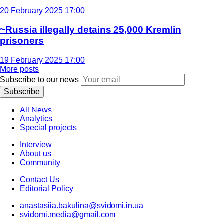
20 February 2025 17:00
~Russia illegally detains 25,000 Kremlin
prisoners
19 February 2025 17:00
More posts
Subscribe to our news
Subscribe
All News
Analytics
Special projects
Interview
About us
Community
Contact Us
Editorial Policy
anastasiia.bakulina@svidomi.in.ua
svidomi.media@gmail.com