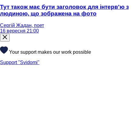
Тут також має бути заголовок для інтерв'ю з
людиною, що зображена на фото
Сергій Жадан, поет
16 вересня 21:00
Your support makes our work possible
Support "Svidomi"