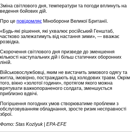
Зміна світлового дня, температури та погоди вплинуть на
ведення бойових дій.
Про це
повідомляє
Міноборони Великої Британії.
«Будь-які рішення, які ухвалює російський Генштаб,
частково залежатимуть від настання зими», — вважає
розвідка.
Скорочення світлового дня призведе до зменшення
кількості наступальних дій і більш статичних оборонних
ліній.
Військовослужбовці, яким не вистачить зимового одягу та
житла, імовірно, постраждають від холодових травм. Окрім
того, вікно «золотої години», протягом якого можна
врятувати важкопораненого солдата, зменшується
приблизно вдвічі.
Погіршення погодних умов створюватиме проблеми з
обслуговуванням обладнання, зросте ризик несправності
зброї.
Фото: Stas Kozlyuk | EPA-EFE