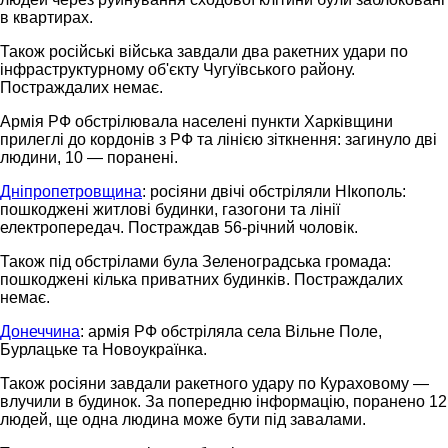
в квартирах.
Також російські війська завдали два ракетних удари по
інфраструктурному об'єкту Чугуївського району.
Постраждалих немає.
Армія РФ обстрілювала населені пункти Харківщини
прилеглі до кордонів з РФ та лінією зіткнення: загинуло дві
людини, 10 — поранені.
Дніпропетровщина
: росіяни двічі обстріляли НІкополь:
пошкоджені житлові будинки, газогони та лінії
електропередач. Постраждав 56-річний чоловік.
Також під обстрілами була Зеленоградська громада:
пошкоджені кілька приватних будинків. Постраждалих
немає.
Донеччина
: армія РФ обстріляла села Вільне Поле,
Бурлацьке та Новоукраїнка.
Також росіяни завдали ракетного удару по Кураховому —
влучили в будинок. За попередню інформацію, поранено 12
людей, ще одна людина може бути під завалами.