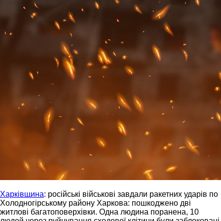
Харківщина
: російські військові завдали ракетних ударів по
Холодногірському району Харкова: пошкоджено дві
житлові багатоповерхівки. Одна людина поранена, 10
людей через руйнування сходової клітини були заблоковані