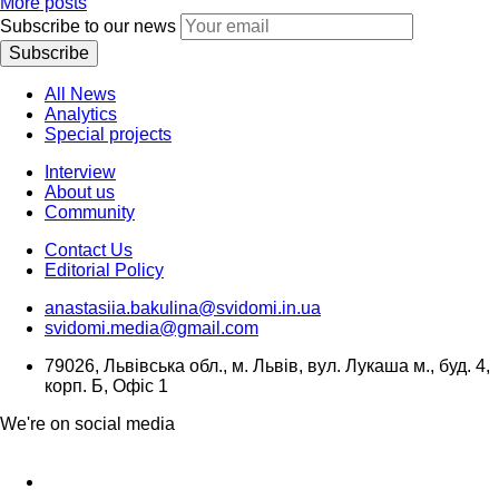
More posts
Subscribe to our news
Subscribe
All News
Analytics
Special projects
Interview
About us
Community
Contact Us
Editorial Policy
anastasiia.bakulina@svidomi.in.ua
svidomi.media@gmail.com
79026, Львівська обл., м. Львів, вул. Лукаша м., буд. 4,
корп. Б, Офіс 1
We're on social media