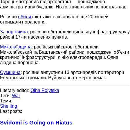
Торецьк потрапив під артобстріл — пошкоджено
адміністративну будівлю. Ніхто з цивільних не постраждав.
Росіяни
вбили
шість жителів області, ще 20 людей
отримали поранення.
Запоріжчина
: росіяни обстріляли цивільну інфраструктуру у
районі 17-ти населених пунктів.
Миколаївщина
: російські військові обстріляли
Миколаївський та Баштанський райони: пошкоджені об’єкти
критичної інфраструктури, лінію електропередач. Одна
людина поранена.
Сумщина
: росіяни випустили 13 артснарядів по території
Есманьської громади. Руйнувань та жертв немає.
Literary editor:
Olha Polytska
Теги:
War
Теми:
Shelling
Last posts:
Svidomi is Going on Hiatus