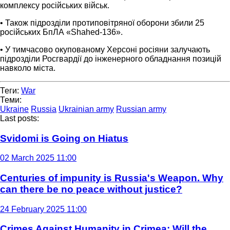
комплексу російських військ.
• Також підрозділи протиповітряної оборони збили 25
російських БпЛА «Shahed-136».
• У тимчасово окупованому Херсоні росіяни залучають
підрозділи Росгвардії до інженерного обладнання позицій
навколо міста.
Теги:
War
Теми:
Ukraine
Russia
Ukrainian army
Russian army
Last posts:
Svidomi is Going on Hiatus
02 March 2025 11:00
Centuries of impunity is Russia's Weapon. Why
can there be no peace without justice?
24 February 2025 11:00
Crimes Against Humanity in Crimea: Will the