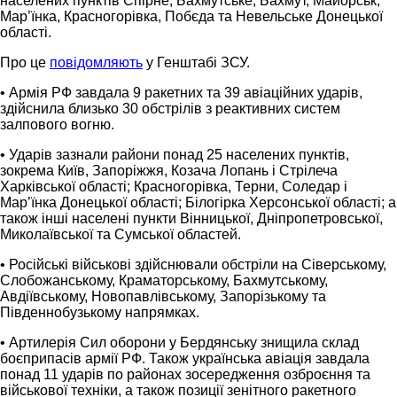
населених пунктів Спірне, Бахмутське, Бахмут, Майорськ,
Мар’їнка, Красногорівка, Побєда та Невельське Донецької
області.
Про це
повідомляють
у Генштабі ЗСУ.
• Армія РФ завдала 9 ракетних та 39 авіаційних ударів,
здійснила близько 30 обстрілів з реактивних систем
залпового вогню.
• Ударів зазнали райони понад 25 населених пунктів,
зокрема Київ, Запоріжжя, Козача Лопань і Стрілеча
Харківської області; Красногорівка, Терни, Соледар і
Мар’їнка Донецької області; Білогірка Херсонської області; а
також інші населені пункти Вінницької, Дніпропетровської,
Миколаївської та Сумської областей.
• Російські військові здійснювали обстріли на Сіверському,
Слобожанському, Краматорському, Бахмутському,
Авдіївському, Новопавлівському, Запорізькому та
Південнобузькому напрямках.
• Артилерія Сил оборони у Бердянську знищила склад
боєприпасів армії РФ. Також українська авіація завдала
понад 11 ударів по районах зосередження озброєння та
військової техніки, а також позиції зенітного ракетного