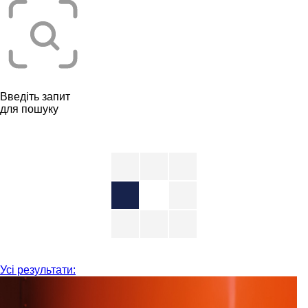
Введіть запит
для пошуку
Усі результати: