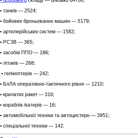
• особового
складу — близько 64700;
• танків — 2524;
• бойових броньованих машин — 5179;
• артилерійських систем — 1582;
• РСЗВ — 365;
• засобів ППО — 186;
• літаків — 268;
• гелікоптерів — 242;
• БпЛА оперативно-тактичного рівня — 1210;
• крилатих ракет — 316;
• кораблів /катерів — 16;
• автомобільної техніки та автоцистерн — 3951;
• спеціальної техніки — 142.