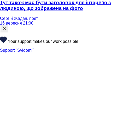
Тут також має бути заголовок для інтерв'ю з
людиною, що зображена на фото
Сергій Жадан, поет
16 вересня 21:00
Your support makes our work possible
Support "Svidomi"