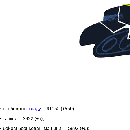
• особового
складу
— 91150 (+550);
• танків — 2922 (+5);
• бойові броньовані машини — 5892 (+6);