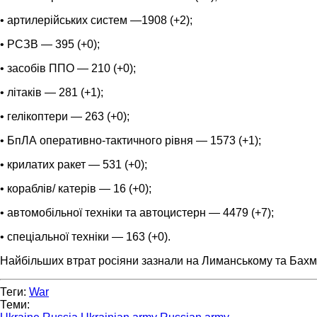
• артилерійських систем —1908 (+2);
• РСЗВ — 395 (+0);
• засобів ППО — 210 (+0);
• літаків — 281 (+1);
• гелікоптери — 263 (+0);
• БпЛА оперативно-тактичного рівня — 1573 (+1);
• крилатих ракет — 531 (+0);
• кораблів/ катерів — 16 (+0);
• автомобільної техніки та автоцистерн — 4479 (+7);
• спеціальної техніки — 163 (+0).
Найбільших втрат росіяни зазнали на Лиманському та Бахм
Теги:
War
Теми: