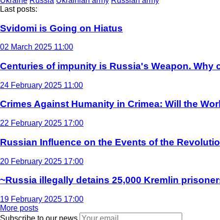
Ukraine
Russia
Ukrainian army
Russian army
Last posts:
Svidomi is Going on Hiatus
02 March 2025 11:00
Centuries of impunity is Russia's Weapon. Why c
24 February 2025 11:00
Crimes Against Humanity in Crimea: Will the Wo
22 February 2025 17:00
Russian Influence on the Events of the Revoluti
20 February 2025 17:00
~Russia illegally detains 25,000 Kremlin prisoner
19 February 2025 17:00
More posts
Subscribe to our news