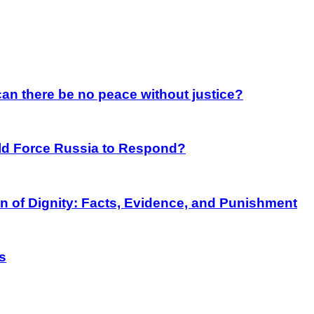
an there be no peace without justice?
rld Force Russia to Respond?
on of Dignity: Facts, Evidence, and Punishment
s