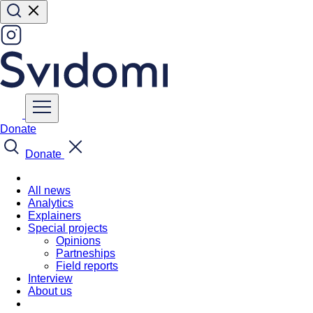
Donate
Donate
All news
Analytics
Explainers
Special projects
Opinions
Partneships
Field reports
Interview
About us