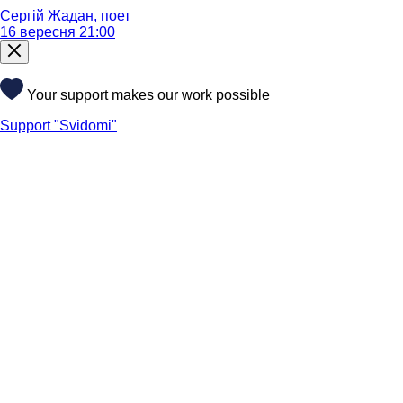
Сергій Жадан, поет
16 вересня 21:00
Your support makes our work possible
Support "Svidomi"