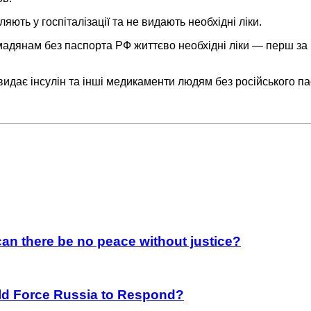
ють у госпіталізації та не видають необхідні ліки.
мадянам без паспорта РФ життєво необхідні ліки — перш за 
видає інсулін та інші медикаменти людям без російського па
an there be no peace without justice?
rld Force Russia to Respond?