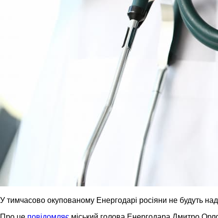
У тимчасово окупованому Енергодарі росіяни не будуть на
Про це
повідомляє
міський голова Енергодара Дмитро Орл