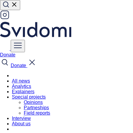
Donate
Donate
All news
Analytics
Explainers
Special projects
Opinions
Partneships
Field reports
Interview
About us