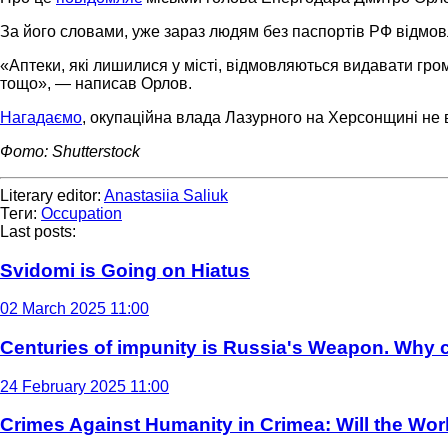
За його словами, уже зараз людям без паспортів РФ відмовля
«Аптеки, які лишилися у місті, відмовляються видавати гро
тощо», — написав Орлов.
Нагадаємо
, окупаційна влада Лазурного на Херсонщині не 
Фото: Shutterstock
Literary editor:
Anastasiia Saliuk
Теги:
Occupation
Last posts:
Svidomi is Going on Hiatus
02 March 2025 11:00
Centuries of impunity is Russia's Weapon. Why c
24 February 2025 11:00
Crimes Against Humanity in Crimea: Will the Wo