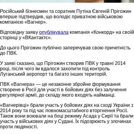
Російський бізнесмен та соратник Путіна Євгеній Прігожин
вперше підтвердив, що володіє приватною військовою
компанією «Вагнер».
Відповідну заяву
опублікувала
компанія «Конкорд» на своїй
сторінці у «ВКантактє».
До цього Прігожин публічно заперечував свою причетність
до ПВК.
У заяві сказано, що Прігожин створив ПВК у травні 2014
році, після чого їм вдалося захопити під контроль
Луганський аеропорт та багато інших територій.
ПВК «Вагнера» — це незаконне збройне формування
створене в Росії для участі в бойових діях без залучення
регулярної армії, до складу якого входять найманці.
«Вагнерівці» брали участь у бойових діях на сході України з
2014 року та під час повномасштабного вторгнення Росії.
Також вони воювали на боці режиму Асада у Сирії та брали
участь у військових діях у Судані. Їх підозрюють у злочинах
проти людяності.