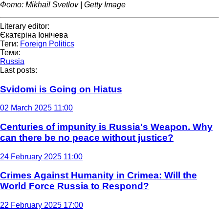
Фото: Mikhail Svetlov | Getty Image
Literary editor:
Єкатєріна Іонічева
Теги:
Foreign Politics
Теми:
Russia
Last posts:
Svidomi is Going on Hiatus
02 March 2025 11:00
Centuries of impunity is Russia's Weapon. Why
can there be no peace without justice?
24 February 2025 11:00
Crimes Against Humanity in Crimea: Will the
World Force Russia to Respond?
22 February 2025 17:00