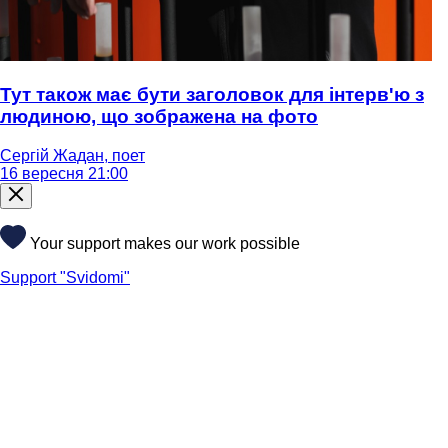
Тут також має бути заголовок для інтерв'ю з
людиною, що зображена на фото
Сергій Жадан, поет
16 вересня 21:00
Your support makes our work possible
Support "Svidomi"