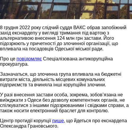
8 грудня 2022 року слідчий суддя ВАКС обрав запобіжний
захід екснардепу у вигляді тримання під вартою з
альтернативою внесення 124 млн грн застави. Його
підозрюють у причетності до злочинної організації, що
впливала на посадовців Одеської міської ради.
Про це
повідомляє
Спеціалізована антикорупційна
прокуратура.
Зазначаться, що злочинна група впливала на бюджетні
витрати міста, діяльність місцевих комунальних
підприємств та вчиняла інші корупційні злочини.
У разі внесення застави особа, зокрема, зобов’язана не
виїжджати з Одеси без дозволу компетентних органів, не
спілкуватися з іншими підозрюваними і свідками справи, а
також носити електронний браслет для контролю.
Центр протидії корупції
пише
, що йдеться про екснардепа
Олександра Грановського.