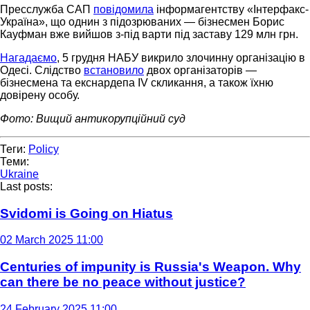
Пресслужба САП
повідомила
інформагентству «Інтерфакс-
Україна», що однин з підозрюваних — бізнесмен Борис
Кауфман вже вийшов з-під варти під заставу 129 млн грн.
Нагадаємо
, 5 грудня НАБУ викрило злочинну організацію в
Одесі. Слідство
встановило
двох організаторів —
бізнесмена та екснардепа IV скликання, а також їхню
довірену особу.
Фото: Вищий антикорупційний суд
Теги:
Policy
Теми:
Ukraine
Last posts:
Svidomi is Going on Hiatus
02 March 2025 11:00
Centuries of impunity is Russia's Weapon. Why
can there be no peace without justice?
24 February 2025 11:00