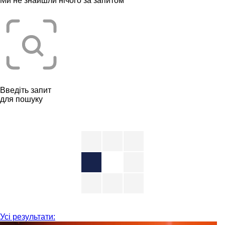
Ми не знайшли нічого за запитом “
”
Введіть запит
для пошуку
Усі результати: