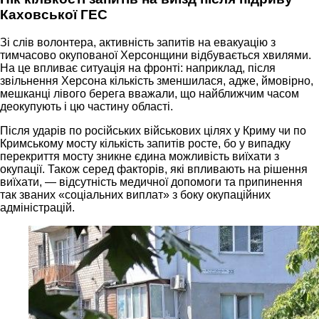
Каховської ГЕС
Зі слів волонтера, активність запитів на евакуацію з
тимчасово окупованої Херсонщини відбувається хвилями.
На це впливає ситуація на фронті: наприклад, після
звільнення Херсона кількість зменшилася, адже, ймовірно,
мешканці лівого берега вважали, що найближчим часом
деокупують і цю частину області.
Після ударів по російських військових цілях у Криму чи по
Кримському мосту кількість запитів росте, бо у випадку
перекриття мосту зникне єдина можливість виїхати з
окупації. Також серед факторів, які впливають на рішення
виїхати, — відсутність медичної допомоги та припинення
так званих «соціальних виплат» з боку окупаційних
адміністрацій.