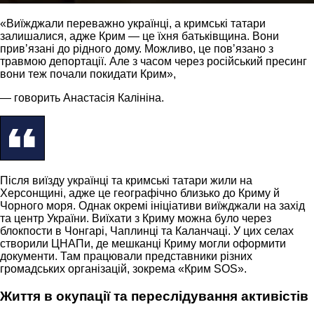
«Виїжджали переважно українці, а кримські татари
залишалися, адже Крим — це їхня батьківщина. Вони
привʼязані до рідного дому. Можливо, це повʼязано з
травмою депортації. Але з часом через російський пресинг
вони теж почали покидати Крим»,
— говорить Анастасія Калініна.
Після виїзду українці та кримські татари жили на
Херсонщині, адже це географічно близько до Криму й
Чорного моря. Однак окремі ініціативи виїжджали на захід
та центр України. Виїхати з Криму можна було через
блокпости в Чонгарі, Чаплинці та Каланчаці. У цих селах
створили ЦНАПи, де мешканці Криму могли оформити
документи. Там працювали представники різних
громадських організацій, зокрема «Крим SOS».
Життя в окупації та переслідування активістів