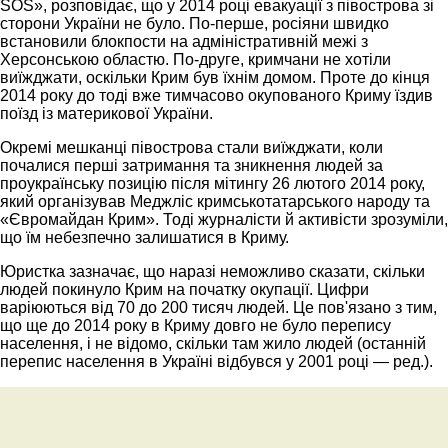
SOS», розповідає, що у 2014 році евакуації з півострова зі
сторони України не було. По-перше, росіяни швидко
встановили блокпости на адміністративній межі з
Херсонською областю. По-друге, кримчани не хотіли
виїжджати, оскільки Крим був їхнім домом. Проте до кінця
2014 року до тоді вже тимчасово окупованого Криму їздив
поїзд із материкової України.
Окремі мешканці півострова стали виїжджати, коли
почалися перші затримання та зникнення людей за
проукраїнську позицію після мітингу 26 лютого 2014 року,
який організував Меджліс кримськотатарського народу та
«Євромайдан Крим». Тоді журналісти й активісти зрозуміли,
що їм небезпечно залишатися в Криму.
Юристка зазначає, що наразі неможливо сказати, скільки
людей покинуло Крим на початку окупації. Цифри
варіюються від 70 до 200 тисяч людей. Це пов'язано з тим,
що ще до 2014 року в Криму довго не було перепису
населення, і не відомо, скільки там жило людей (останній
перепис населення в Україні відбувся у 2001 році — ред.).