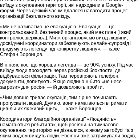
виїзду з окупованої території, які надходили в Google-
формі. Через деякий час їм вдалося налагодити процес
організації безплатного виїзду.
«Ми не називаємо це евакуацією. Евакуація — це
контрольований, безпечний процес, який має план [і який
контролює держава]. Ми ж організовуємо виїзд людини,
досвідчені координатори забезпечують онлайн-супровід і
придумують легенду під конкретну людину», — каже
Стефан Воронцов.
Він пояснює, що хороша легенда — це 90% успіху. Під час
виїзду люди проходять через російські блокпости, де
відбувається фільтрація. Там перевіряють телефон,
документи, допитують. Якщо людина нібито «не несе
загрози» для росіян — їй дозволяють пройти.
«Чим довше триває окупація, тим гірше починають
пропускати людей. Думаю, вони намагаються втримати
цивільних як живий щит», — каже Воронцов.
Координатори благодійної організації «Людяність»
намагаються робити так, щоб росіяни на тимчасово
окупованих територіях не дізналися, в якому автобусі та з
яким водієм виїдуть люди. Росіяни вже затримували водіїв,