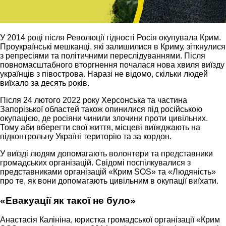
У 2014 році після Революції гідності Росія окупувала Крим.
Проукраїнські мешканці, які залишилися в Криму, зіткнулися
з репресіями та політичними переслідуваннями. Після
повномасштабного вторгнення почалася нова хвиля виїзду
українців з півострова. Наразі не відомо, скільки людей
виїхало за десять років.
Після 24 лютого 2022 року Херсонська та частина
Запорізької областей також опинилися під російською
окупацією, де росіяни чинили злочини проти цивільних.
Тому аби вберегти свої життя, місцеві виїжджають на
підконтрольну Україні територію та за кордон.
У виїзді людям допомагають волонтери та представники
громадських організацій. Свідомі поспілкувалися з
представниками організацій «Крим SOS» та «Людяність»
про те, як вони допомагають цивільним в окупації виїхати.
«Евакуації як такої не було»
Анастасія Калініна, юристка громадської організації «Крим