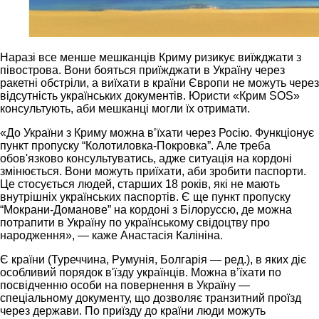
Наразі все менше мешканців Криму ризикує виїжджати з
півострова. Вони бояться приїжджати в Україну через
ракетні обстріли, а виїхати в країни Європи не можуть через
відсутність українських документів. Юристи «Крим SOS»
консультують, аби мешканці могли їх отримати.
«До України з Криму можна вʼїхати через Росію. Функціонує
пункт пропуску “Колотиловка-Покровка”. Але треба
обов'язково консультуватись, адже ситуація на кордоні
змінюється. Вони можуть приїхати, аби зробити паспорти.
Це стосується людей, старших 18 років, які не мають
внутрішніх українських паспортів. Є ще пункт пропуску
“Мокрани-Доманове” на кордоні з Білоруссю, де можна
потрапити в Україну по українському свідоцтву про
народження», — каже Анастасія Калініна.
Є країни (Туреччина, Румунія, Болгарія — ред.), в яких діє
особливий порядок в'їзду українців. Можна вʼїхати по
посвідченню особи на повернення в Україну —
спеціальному документу, що дозволяє транзитний проїзд
через держави. По приїзду до країни люди можуть