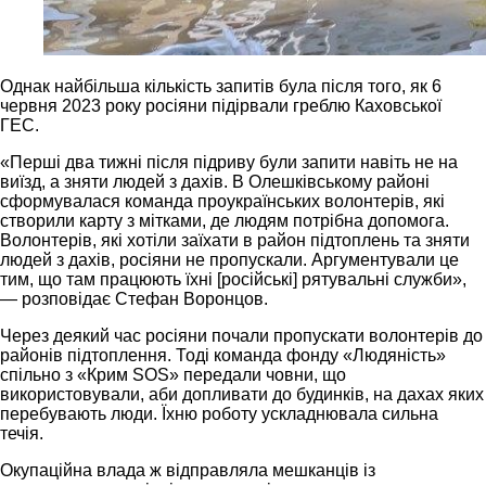
Однак найбільша кількість запитів була після того, як 6
червня 2023 року росіяни підірвали греблю Каховської
ГЕС.
«Перші два тижні після підриву були запити навіть не на
виїзд, а зняти людей з дахів. В Олешківському районі
сформувалася команда проукраїнських волонтерів, які
створили карту з мітками, де людям потрібна допомога.
Волонтерів, які хотіли заїхати в район підтоплень та зняти
людей з дахів, росіяни не пропускали. Аргументували це
тим, що там працюють їхні [російські] рятувальні служби»,
— розповідає Стефан Воронцов.
Через деякий час росіяни почали пропускати волонтерів до
районів підтоплення. Тоді команда фонду «Людяність»
спільно з «Крим SOS» передали човни, що
використовували, аби допливати до будинків, на дахах яких
перебувають люди. Їхню роботу ускладнювала сильна
течія.
Окупаційна влада ж відправляла мешканців із