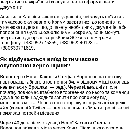
звертатися в українські консульства та оформлювати
документи.
Анастасія Калініна закликає українців, які хочуть виїхати з
тимчасово окупованого Криму, звертатися до юристів та
уточнювати деталі щодо пакету необхідних документів, аби
повернення було «безболісним». Зокрема, вони можуть
звертатися до організації «Крим SOS» за номерами
телефону: +380952775355; +380962240123 та
+380630771619.
Як відбувається виїзд із тимчасово
окупованої Херсонщини?
Волонтер із Нової Каховки Стефан Воронцов на початку
повномасштабного вторгнення був у рідному місці (хлопець
навчається у Вроцлаві — ред.). Через кілька днів після
початку повномасштабного вторгнення до нього та команди
друзів почали надходити запити про допомогу від
мешканців міста. Через свою сторінку в соціальній мережі
«X» (колишній Twitter — ред.) він почав збирати гроші, за які
покривав потреби місцевих.
Через 40 днів після окупації Нової Каховки Стефан
Воронцов виїхав з міста через Крим. Після цього хлопець