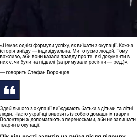
«Немає однієї формули успіху, як виїхати з окупації. Кожна
історія виїзду — індивідуальна. Ми готуємо людей. Тому
важливо, аби вони казали правду про те, які документи в
них є, чи були на підвалі (затримували росіяни — ред.)»,
— говорить Стефан Воронцов.
Здебільшого з окупації виїжджають батьки з дітьми та літні
люди. Часто українці вивозять із собою домашніх тварин.
Волонтери ж допомагають з переносками, аби не залишати
тварин в окупації.
Пік кількості запитів на виїзд після підриву