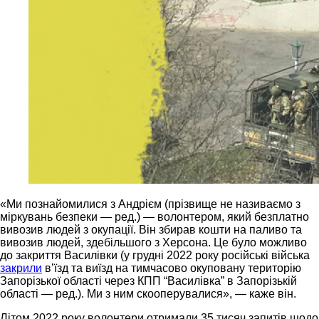
«Ми познайомилися з Андрієм (прізвище не називаємо з
міркувань безпеки — ред.) — волонтером, який безплатно
вивозив людей з окупації. Він збирав кошти на паливо та
вивозив людей, здебільшого з Херсона. Це було можливо
до закриття Василівки (у грудні 2022 року російські війська
закрили
в’їзд та виїзд на тимчасово окуповану територію
Запорізької області через КПП “Василівка” в Запорізькій
області — ред.). Ми з ним скооперувалися», — каже він.
Літом 2022 року волонтери отримали 35 тисяч запитів щодо