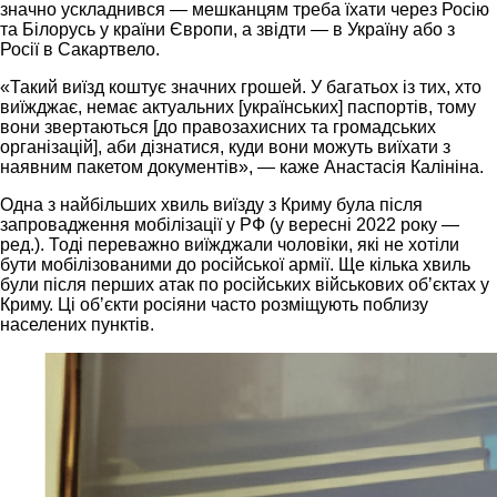
значно ускладнився — мешканцям треба їхати через Росію
та Білорусь у країни Європи, а звідти — в Україну або з
Росії в Сакартвело.
«Такий виїзд коштує значних грошей. У багатьох із тих, хто
виїжджає, немає актуальних [українських] паспортів, тому
вони звертаються [до правозахисних та громадських
організацій], аби дізнатися, куди вони можуть виїхати з
наявним пакетом документів», — каже Анастасія Калініна.
Одна з найбільших хвиль виїзду з Криму була після
запровадження мобілізації у РФ (у вересні 2022 року —
ред.). Тоді переважно виїжджали чоловіки, які не хотіли
бути мобілізованими до російської армії. Ще кілька хвиль
були після перших атак по російських військових обʼєктах у
Криму. Ці обʼєкти росіяни часто розміщують поблизу
населених пунктів.