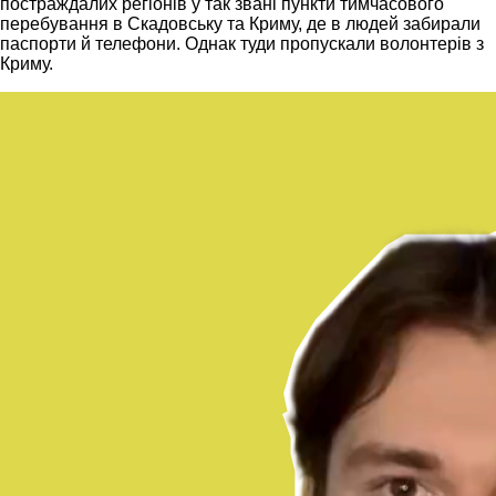
постраждалих регіонів у так звані пункти тимчасового
перебування в Скадовську та Криму, де в людей забирали
паспорти й телефони. Однак туди пропускали волонтерів з
Криму.