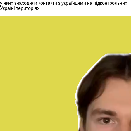
у яких знаходили контакти з українцями на підконтрольних
Україні територіях.