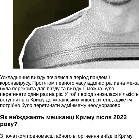
Ускладнення виїзду почалися в період пандемії
коронавірусу. Протягом певного часу адміністративна межа
була перекрита для вʼїзду та виїзду. Її можна було
перетинати один раз на рік. У той період знизилася кількість
вступників із Криму до українських університетів, адже їм
потрібно було перетинати адмінмежу неодноразово.
Як виїжджають мешканці Криму після 2022
року?
З початком повномасштабного вторгнення виїзд із Криму