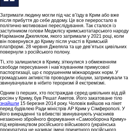
Затримати людину могли під час вʼїзду в Крим або вже
після прибуття до себе додому. Це все переростало в
політично мотивовані переслідування. Так сталося із
заступником голови Меджлісу кримськотатарського народу
Наріманом Джелялом, якого затримали у 2021 році, коли
він повернувся до Криму після участі в Кримській
платформі. 28 червня Джеляла та ще девʼятьох цивільних
повернули з російського полону.
Ті, хто залишилися в Криму, зіткнулися з обмеженням
свободи пересування і нав'язуванням примусової
паспортизації, що є порушенням міжнародних норм. У
громадських активістів проводили обшуки, затримували та
звинувачували в нібито тероризмі й екстремізмі.
Одним із перших, хто постраждав серед цивільних від дій
росіян у Криму, був Решат Аметов. Його закатоване тіло
знайшли
15 березня 2014 року. Чоловік вийшов на пікет
перед будівлею Ради міністрів АР Крим у Сімферополі. У
його викраденні та вбивстві звинувачують учасників
незаконно збройного формування «Самооборона Криму»
під керівництвом російського військового (українська
прокуратура не називає імені причетного російського