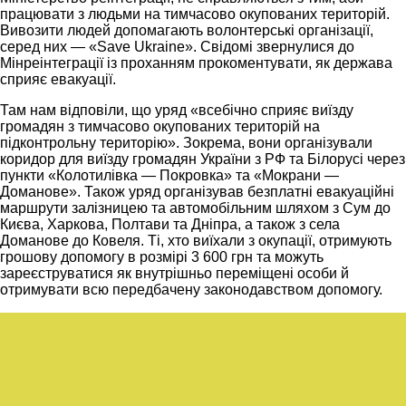
працювати з людьми на тимчасово окупованих територій.
Вивозити людей допомагають волонтерські організації,
серед них — «Save Ukraine». Свідомі звернулися до
Мінреінтеграції із проханням прокоментувати, як держава
сприяє евакуації.
Там нам відповіли, що уряд «всебічно сприяє виїзду
громадян з тимчасово окупованих територій на
підконтрольну територію». Зокрема, вони організували
коридор для виїзду громадян України з РФ та Білорусі через
пункти «Колотилівка — Покровка» та «Мокрани —
Доманове». Також уряд організував безплатні евакуаційні
маршрути залізницею та автомобільним шляхом з Сум до
Києва, Харкова, Полтави та Дніпра, а також з села
Доманове до Ковеля. Ті, хто виїхали з окупації, отримують
грошову допомогу в розмірі 3 600 грн та можуть
зареєструватися як внутрішньо переміщені особи й
отримувати всю передбачену законодавством допомогу.