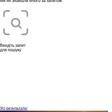
Ми не знайшли нічого за запитом “
”
Введіть запит
для пошуку
Усі результати: