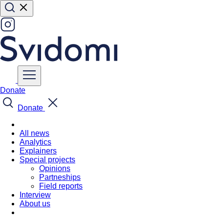
Donate
Donate
All news
Analytics
Explainers
Special projects
Opinions
Partneships
Field reports
Interview
About us