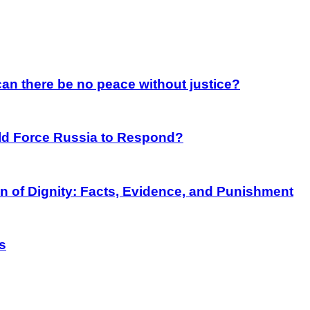
an there be no peace without justice?
rld Force Russia to Respond?
on of Dignity: Facts, Evidence, and Punishment
s