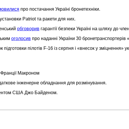
мовилися
про постачання Україні бронетехніки.
установки Patriot та ракети для них.
ленський
обговорив
гарантії безпеки Україні на шляху до чле
нським
оголосив
про наданні України 30 бронетранспортерів 
к підготовки пілотів F-16 із серпня і «внесок у зміцнення» 
 Франції Макроном
даткове інженерне обладнання для розмінування.
идентом США Джо Байденом.