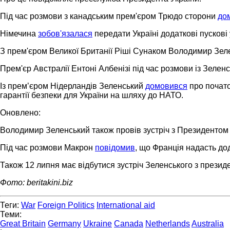
Під час розмови з канадським прем'єром Трюдо сторони
до
Німечина
зобов'язалася
передати Україні додаткові пускові 
З прем'єром Великої Британії Ріші Сунаком Володимир Зе
Прем'єр Австралії Ентоні Албенізі під час розмови із Зеле
Із премʼєром Нідерландів Зеленський
домовився
про почато
гарантії безпеки для України на шляху до НАТО.
Оновлено:
Володимир Зеленський також провів зустріч з Президентом
Під час розмови Макрон
повідомив
, що Франція надасть до
Також 12 липня має відбутися зустріч Зеленського з през
Фото: beritakini.biz
Теги:
War
Foreign Politics
International aid
Теми:
Great Britain
Germany
Ukraine
Canada
Netherlands
Australia